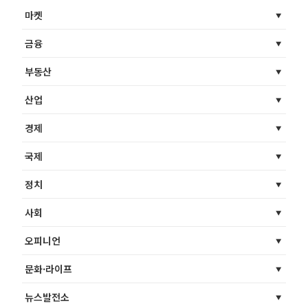
마켓
금융
부동산
산업
경제
국제
정치
사회
오피니언
문화·라이프
뉴스발전소