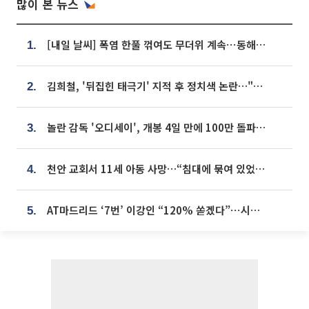
많이 본 뉴스
[내일 날씨] 폭염 한풀 꺾여도 무더위 계속⋯동해안 이틀 연속 비
1.
김희철, '뒤집힌 태극기' 지적 후 정치색 논란…"좌우 떠나 우리나라 국기"
2.
놀란 감독 '오디세이', 개봉 4일 만에 100만 돌파⋯'왕사남' 보다 빠르다
3.
천안 교회서 11세 아동 사망…“침대에 묶여 있었다” 진술 확보
4.
AT마드리드 ‘7번’ 이강인 “120% 쏟겠다”⋯시메오네 감독 “필요한 선수”
5.