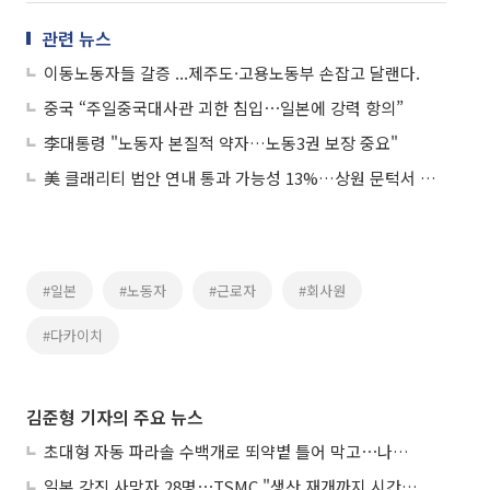
관련 뉴스
이동노동자들 갈증 ...제주도·고용노동부 손잡고 달랜다.
중국 “주일중국대사관 괴한 침입⋯일본에 강력 항의”
李대통령 "노동자 본질적 약자…노동3권 보장 중요"
美 클래리티 법안 연내 통과 가능성 13%…상원 문턱서 제동
#일본
#노동자
#근로자
#회사원
#다카이치
김준형 기자의 주요 뉴스
초대형 자동 파라솔 수백개로 뙤약볕 틀어 막고⋯나라별 폭염 생존법
일본 강진 사망자 28명⋯TSMC "생산 재개까지 시간 필요해"