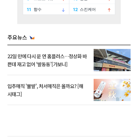
주요뉴스
22일 만에 다시 문 연 홈플러스…정상화 바
쁜데 재고 없어 ‘발동동’[가보니]
입추매직 '불발', 처서매직은 올까요? [해
시태그]