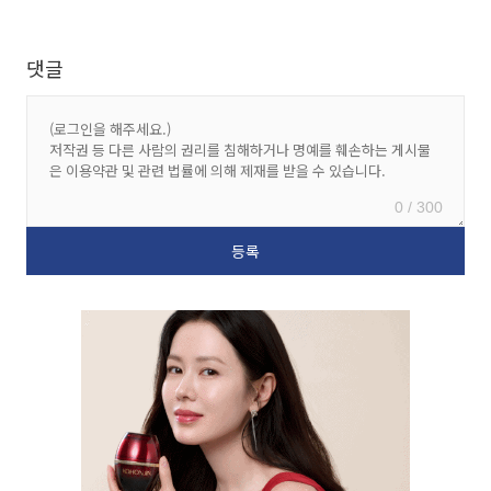
댓글
0 / 300