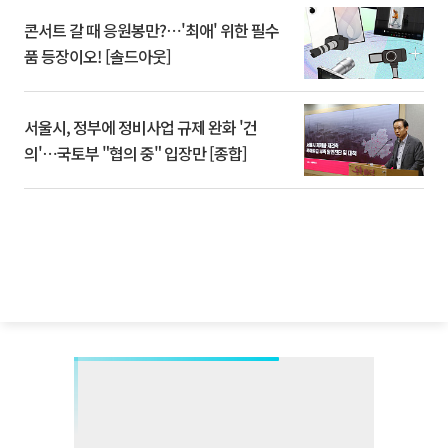
콘서트 갈 때 응원봉만?⋯'최애' 위한 필수
품 등장이오! [솔드아웃]
서울시, 정부에 정비사업 규제 완화 '건
의'⋯국토부 "협의 중" 입장만 [종합]