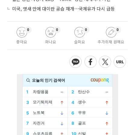
미국, 엿새 만에 대이란 공습 재개⋯국제유가 다시 급등
0
0
0
0
좋아요
화나요
슬퍼요
추가취재 원해요