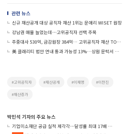
관련 뉴스
신규 재산공개 대상 공직자 재산 1위는 문애리 WISET 원장
강남권 매물 늘었는데⋯고위공직자 선택 주목
주중대사 530억, 금감원장 384억… 고위공직자 재산 TOP 5
美 클래리티 법안 연내 통과 가능성 13%…상원 문턱서 제동
#고위공직자
#재산공개
#이재명
#이찬진
#재산증가
박민석 기자의 주요 뉴스
기업미소재단 공급 실적 제각각⋯달성률 최대 17배 차이