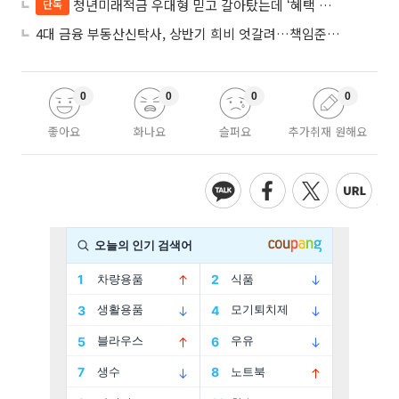
청년미래적금 우대형 믿고 갈아탔는데 ‘혜택 반토막’…심사 오류에 가입자 혼선
단독
4대 금융 부동산신탁사, 상반기 희비 엇갈려…책임준공 손실 반영 시점이 갈랐다
0
0
0
0
좋아요
화나요
슬퍼요
추가취재 원해요