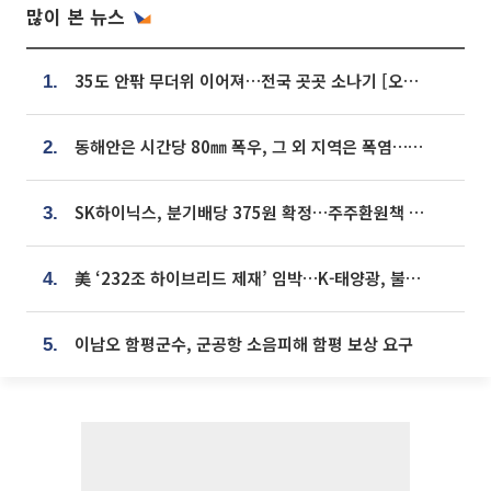
많이 본 뉴스
35도 안팎 무더위 이어져…전국 곳곳 소나기 [오늘 날씨]
1.
동해안은 시간당 80㎜ 폭우, 그 외 지역은 폭염…‘극과 극 날씨’
2.
SK하이닉스, 분기배당 375원 확정…주주환원책 9월로 앞당겨 발표
3.
美 ‘232조 하이브리드 제재’ 임박…K-태양광, 불확실성 털고 날개 다나
4.
이남오 함평군수, 군공항 소음피해 함평 보상 요구
5.