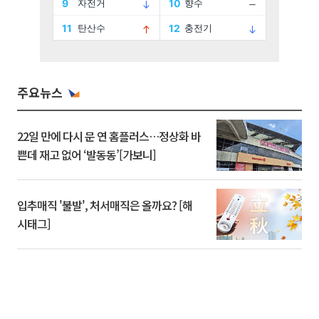
주요뉴스
22일 만에 다시 문 연 홈플러스…정상화 바
쁜데 재고 없어 ‘발동동’[가보니]
입추매직 '불발', 처서매직은 올까요? [해
시태그]