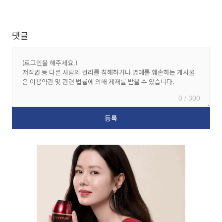
댓글
0 / 300