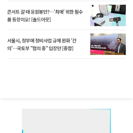
콘서트 갈 때 응원봉만?⋯'최애' 위한 필수
품 등장이오! [솔드아웃]
서울시, 정부에 정비사업 규제 완화 '건
의'⋯국토부 "협의 중" 입장만 [종합]