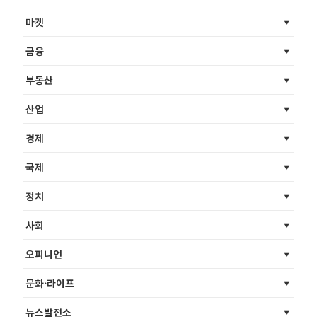
마켓
금융
부동산
산업
경제
국제
정치
사회
오피니언
문화·라이프
뉴스발전소