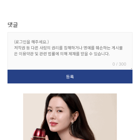
댓글
0 / 300