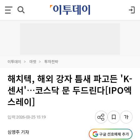
이투데이
마켓
투자전략
해치텍, 해외 강자 틈새 파고든 'K-
센서'…코스닥 문 두드린다[IPO엑
스레이]
입력 2026-03-25 15:19
심영주 기자
구글 선호매체 추가