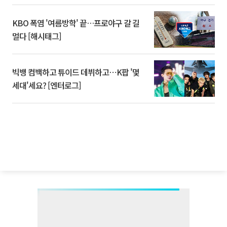
KBO 폭염 '여름방학' 끝…프로야구 갈 길
멀다 [해시태그]
빅뱅 컴백하고 튜이드 데뷔하고⋯K팝 '몇
세대'세요? [엔터로그]