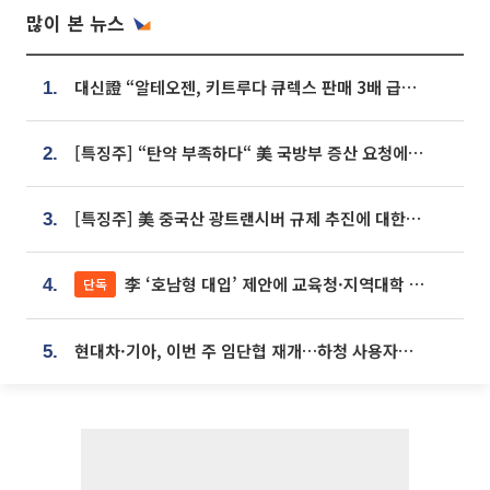
많이 본 뉴스
대신證 “알테오젠, 키트루다 큐렉스 판매 3배 급증…목표가 41만원 상향”
1.
[특징주] “탄약 부족하다“ 美 국방부 증산 요청에⋯국내 방산주 급등세
2.
[특징주] 美 중국산 광트랜시버 규제 추진에 대한광통신 등 광통신株 강세
3.
李 ‘호남형 대입’ 제안에 교육청·지역대학 서·논술형 입시 연계 '착수'
단독
4.
현대차·기아, 이번 주 임단협 재개…하청 사용자성 재심도 ‘변수’
5.