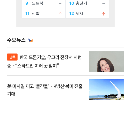
주요뉴스
한국 드론기술, 우크라 전장서 시험
단독
중…“스타트업 여러 곳 참여”
美 미사일 재고 ‘빨간불’…K방산 북미 진출
기대