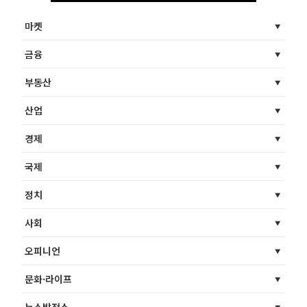
마켓
금융
부동산
산업
경제
국제
정치
사회
오피니언
문화·라이프
뉴스발전소