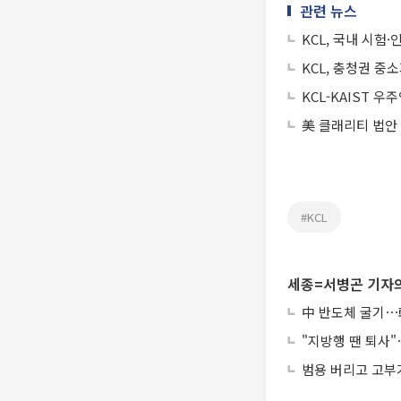
관련 뉴스
KCL, 국내 시험
KCL, 충청권 중
KCL-KAIST 
美 클래리티 법안
#KCL
세종=서병곤 기자의
中 반도체 굴기⋯韓
"지방행 땐 퇴사"
범용 버리고 고부가