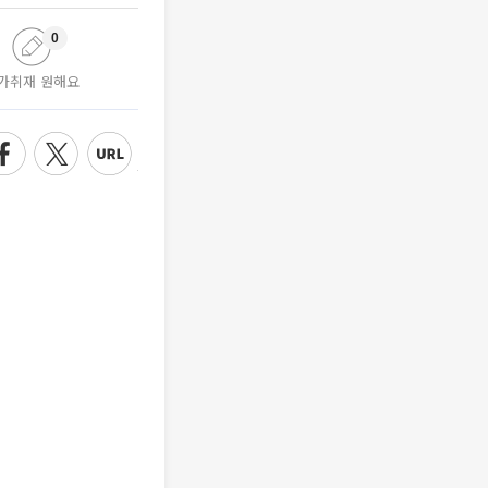
0
가취재 원해요