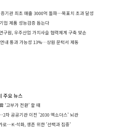
·인증기관 최초 매출 3000억 돌파⋯목표치 초과 달성
소기업 제품 성능검증 돕는다
우주연구원, 우주산업 가치사슬 협력체계 구축 맞손
 연내 통과 가능성 13%…상원 문턱서 제동
 주요 뉴스
 ‘고부가 전환’ 할 때
⋯2차 공공기관 이전 '2030 엑소더스' 뇌관
로⋯K-석화, 생존 위한 '선택과 집중'