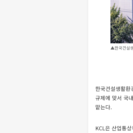
▲한국건설생활
한국건설생활환경시
규제에 맞서 국
맡는다.
KCL은 산업통