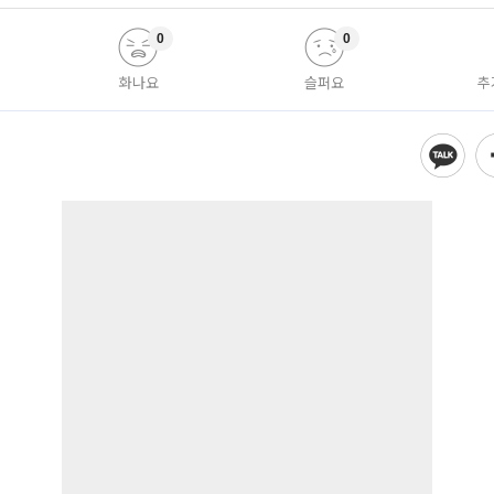
0
0
화나요
슬퍼요
추