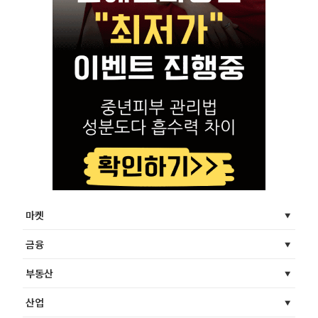
마켓
금융
부동산
산업