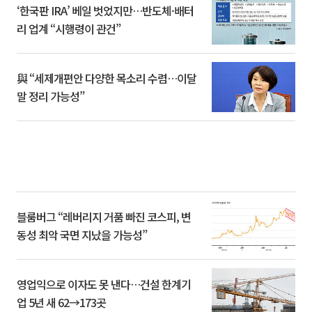
‘한국판 IRA’ 베일 벗었지만…반도체·배터
리 업계 “시행령이 관건”
與 “세제개편안 다양한 목소리 수렴…이달
말 정리 가능성”
블룸버그 “레버리지 거품 빠진 코스피, 변
동성 최악 국면 지났을 가능성”
영업익으로 이자도 못 낸다…건설 한계기
업 5년 새 62→173곳