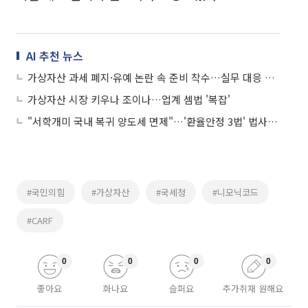
AI 추천 뉴스
가상자산 과세 폐지·유예 논란 속 준비 착수…실무 대응 본격화
가상자산 시장 키우나 조이나…업계 셈법 '복잡'
"서학개미 국내 복귀 양도세 면제"…'환율안정 3법' 법사위 통과
#국민의힘
#가상자산
#국세청
#니모닉코드
#CARF
0
0
0
0
좋아요
화나요
슬퍼요
추가취재 원해요