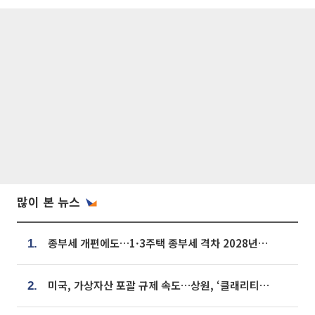
많이 본 뉴스
종부세 개편에도…1·3주택 종부세 격차 2028년부터 확대
1.
미국, 가상자산 포괄 규제 속도…상원, ‘클래리티법’ 9월 절차투표 추진
2.