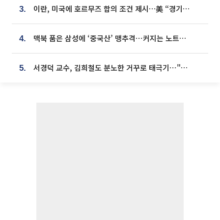
이란, 미국에 호르무즈 합의 조건 제시…美 “경기 아직 안 끝나” [종합]
3.
맥북 품은 삼성에 ‘중국산’ 맹추격⋯커지는 노트북 OLED 시장
4.
서경덕 교수, 김희철도 분노한 거꾸로 태극기⋯"엉터리는 아냐, 아쉬울 뿐"
5.