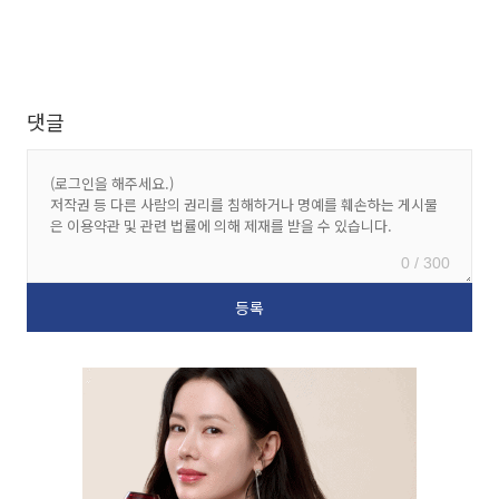
댓글
0 / 300