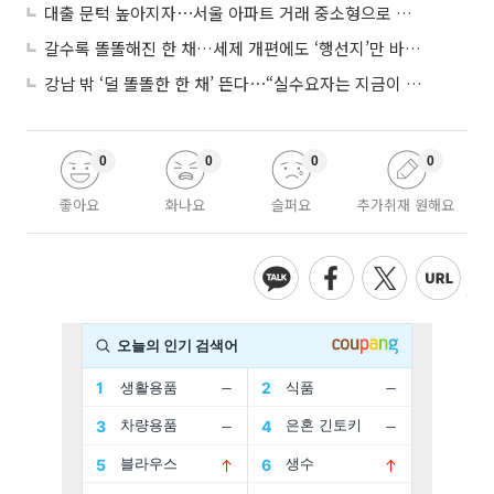
대출 문턱 높아지자⋯서울 아파트 거래 중소형으로 쏠렸다
갈수록 똘똘해진 한 채…세제 개편에도 ‘행선지’만 바뀐다
강남 밖 ‘덜 똘똘한 한 채’ 뜬다⋯“실수요자는 지금이 기회”
0
0
0
0
좋아요
화나요
슬퍼요
추가취재 원해요