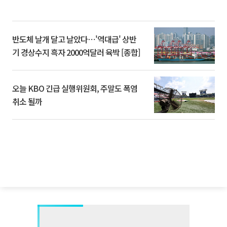
반도체 날개 달고 날았다⋯'역대급' 상반
기 경상수지 흑자 2000억달러 육박 [종합]
오늘 KBO 긴급 실행위원회, 주말도 폭염
취소 될까