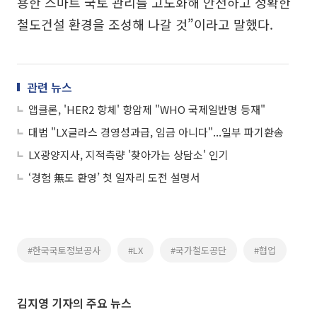
용한 스마트 국토 관리를 고도화해 안전하고 정확한
철도건설 환경을 조성해 나갈 것”이라고 말했다.
관련 뉴스
앱클론, 'HER2 항체' 항암제 "WHO 국제일반명 등재"
대법 "LX글라스 경영성과급, 임금 아니다"...일부 파기환송
LX광양지사, 지적측량 '찾아가는 상담소' 인기
‘경험 無도 환영’ 첫 일자리 도전 설명서
#한국국토정보공사
#LX
#국가철도공단
#협업
김지영 기자의 주요 뉴스