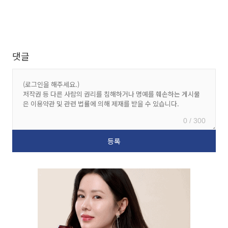
댓글
0 / 300