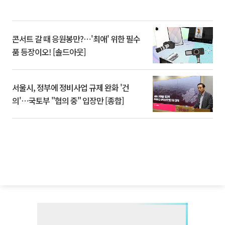
콘서트 갈 때 응원봉만?⋯'최애' 위한 필수
품 등장이오! [솔드아웃]
서울시, 정부에 정비사업 규제 완화 '건
의'⋯국토부 "협의 중" 입장만 [종합]