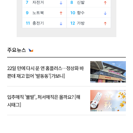
주요뉴스
22일 만에 다시 문 연 홈플러스…정상화 바
쁜데 재고 없어 ‘발동동’[가보니]
입추매직 '불발', 처서매직은 올까요? [해
시태그]