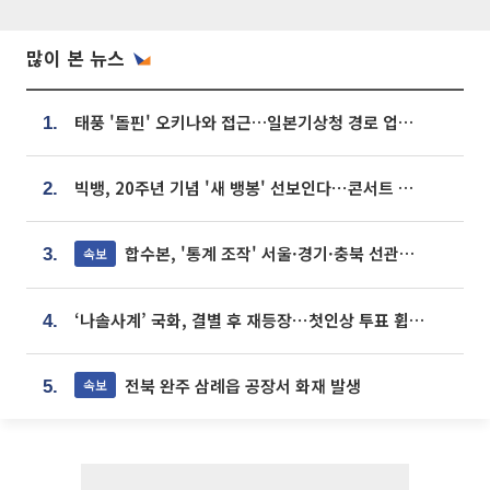
많이 본 뉴스
태풍 '돌핀' 오키나와 접근…일본기상청 경로 업데이트
1.
빅뱅, 20주년 기념 '새 뱅봉' 선보인다⋯콘서트 앞두고 팝업 개최
2.
합수본, '통계 조작' 서울·경기·충북 선관위 등 추가 압수수색
속보
3.
‘나솔사계’ 국화, 결별 후 재등장⋯첫인상 투표 휩쓸고 ‘인기녀’ 등극
4.
전북 완주 삼례읍 공장서 화재 발생
속보
5.