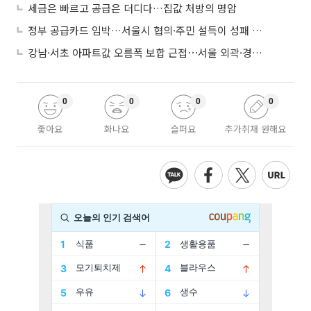
세금은 빠르고 공급은 더디다…집값 처방의 명암
정부 공급카드 임박…서울시 협의·주민 설득이 성패 가른다
강남·서초 아파트값 오름폭 보합 근접⋯서울 외곽·경기 남부 중심 매수세
0
0
0
0
좋아요
화나요
슬퍼요
추가취재 원해요