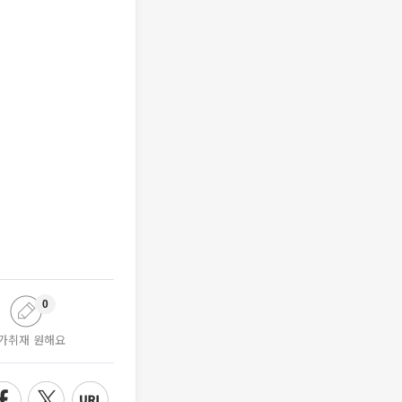
0
가취재 원해요