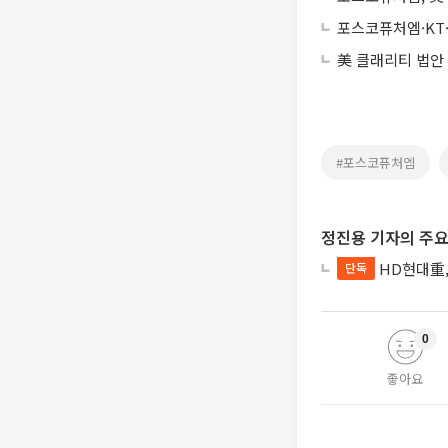
포스코퓨처엠·KT
美 클래리티 법안
#포스코퓨처엠
정진용 기자의 주요
HD현대重,
단독
0
좋아요