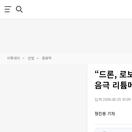
이투데이
산업
중화학
“드론, 로
음극 리튬
입력 2026-03-25 10:09
정진용 기자