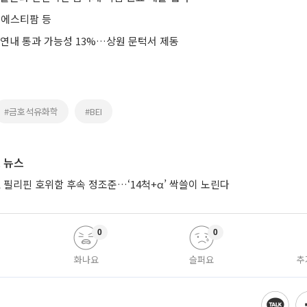
·에스티팜 등
 연내 통과 가능성 13%…상원 문턱서 제동
#금호석유화학
#BEI
 뉴스
 필리핀 호위함 후속 정조준…‘14척+α’ 싹쓸이 노린다
0
0
화나요
슬퍼요
추