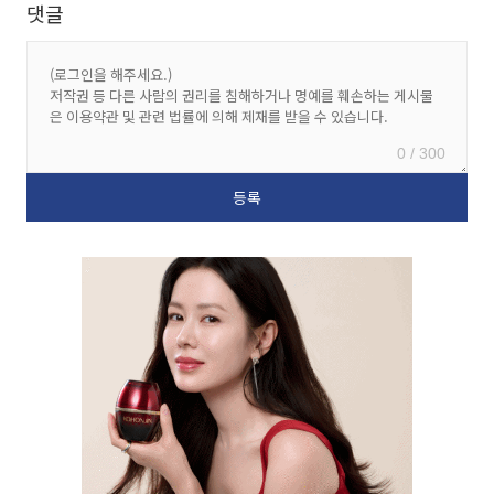
댓글
0 / 300