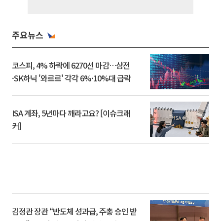
주요뉴스
코스피, 4% 하락에 6270선 마감…삼전
·SK하닉 '와르르' 각각 6%·10%대 급락
ISA 계좌, 5년마다 깨라고요? [이슈크래
커]
김정관 장관 “반도체 성과급, 주총 승인 받