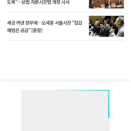
도록”…상법·자본시장법 개정 시사
세금 꺼낸 정부에…오세훈 서울시장 “집값
해법은 공급” [종합]