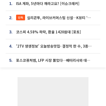
ISA 계좌, 5년마다 깨라고요? [이슈크래커]
1.
실리콘투, 라이브커머스팀 신설…K뷰티 ‘글로벌 판매망’ 확대[K뷰티 라방戰]
단독
2.
코스피 4.58% 하락, 환율 1420원대 [포토]
3.
'2TV 생생정보' 오늘방송맛집- 결정적 한 수, 3종 메밀면! 메밀 소바 맛집 '의○○○○'
4.
포스코퓨처엠, LFP 시장 뚫었다…배터리사와 대규모 장기 공급 합의
5.