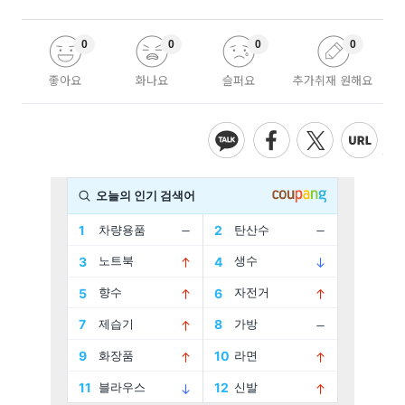
0
0
0
0
좋아요
화나요
슬퍼요
추가취재 원해요