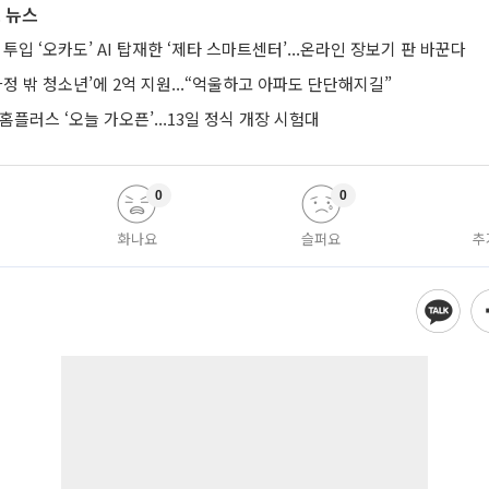
 뉴스
 투입 ‘오카도’ AI 탑재한 ‘제타 스마트센터’...온라인 장보기 판 바꾼다
가정 밖 청소년’에 2억 지원...“억울하고 아파도 단단해지길”
 홈플러스 ‘오늘 가오픈’...13일 정식 개장 시험대
0
0
화나요
슬퍼요
추