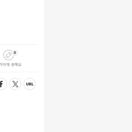
0
가취재 원해요