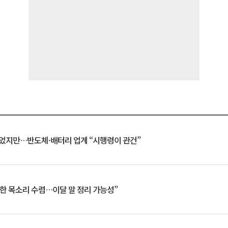
일 벗었지만…반도체·배터리 업계 “시행령이 관건”
한 목소리 수렴…이달 말 정리 가능성”