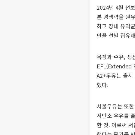
2024년 4월 
본 경쟁력을 원유
하고 장내 유익균
만을 선별 집유해
목장과 수유, 생
EFL(Extend
A2+우유는 출시
했다.
서울우유는 또한 
저탄소 우유를 출
한 것. 이로써 
했다는 평가를 받