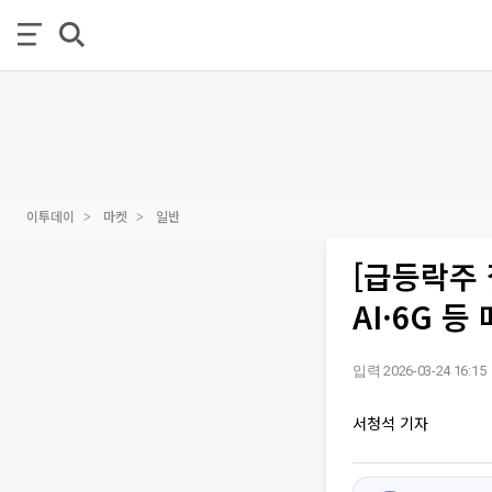
이투데이
마켓
일반
[급등락주 
AI·6G 등
입력 2026-03-24 16:15
서청석 기자