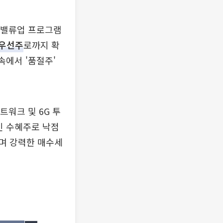
업 밸류업 프로그램
우선주
로까지 확
속에서 '품절주'
트워크 및 6G 투
인 수혜주로 낙점
며 강력한 매수세