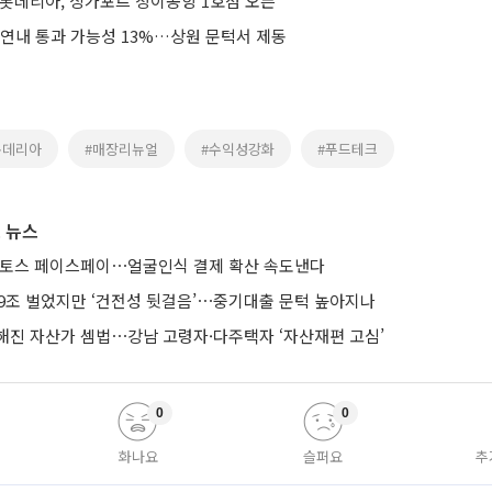
 롯데리아, 싱가포르 창이공항 1호점 오픈
 연내 통과 가능성 13%…상원 문턱서 제동
롯데리아
#매장리뉴얼
#수익성강화
#푸드테크
 뉴스
 토스 페이스페이⋯얼굴인식 결제 확산 속도낸다
 9조 벌었지만 ‘건전성 뒷걸음’⋯중기대출 문턱 높아지나
해진 자산가 셈법⋯강남 고령자·다주택자 ‘자산재편 고심’
0
0
화나요
슬퍼요
추