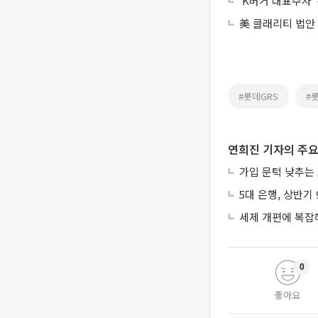
‘K버거 대표주자’
美 클래리티 법안
#롯데GRS
#
연희진 기자의 주요
가입 문턱 낮추는
5대 은행, 상반기
세제 개편에 복잡
0
좋아요