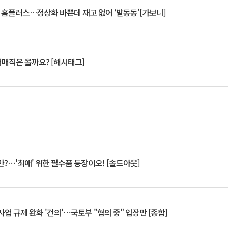
연 홈플러스…정상화 바쁜데 재고 없어 ‘발동동’[가보니]
서매직은 올까요? [해시태그]
?⋯'최애' 위한 필수품 등장이오! [솔드아웃]
업 규제 완화 '건의'⋯국토부 "협의 중" 입장만 [종합]