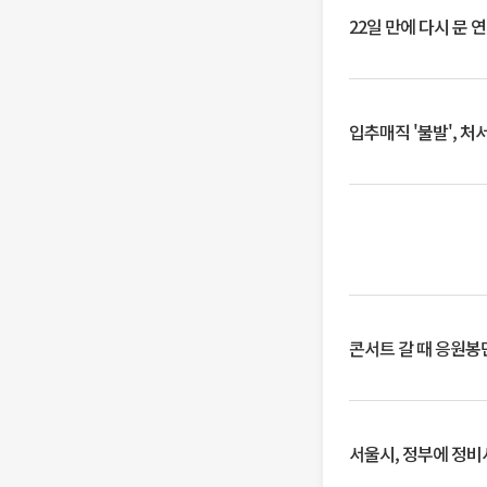
22일 만에 다시 문 
입추매직 '불발', 처
콘서트 갈 때 응원봉만
서울시, 정부에 정비사