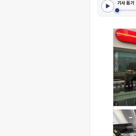
기사 듣기