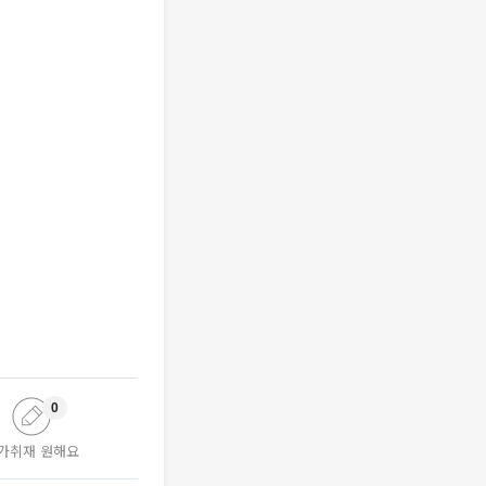
0
가취재 원해요