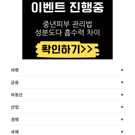
마켓
금융
부동산
산업
경제
국제