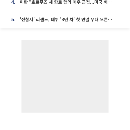
이란 “호르무즈 새 항로 합의 매우 근접...미국 배상 먼저”
4.
'전참시' 리센느, 데뷔 '3년 차' 첫 연말 무대 오른다⋯"그동안 섭외 안 와"
5.