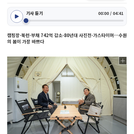
기사 듣기
00:00 / 04:41
캠핑장·북런·부채 742억 감소·80년대 사진전·가스타이머…수원
의 봄이 가장 바쁘다