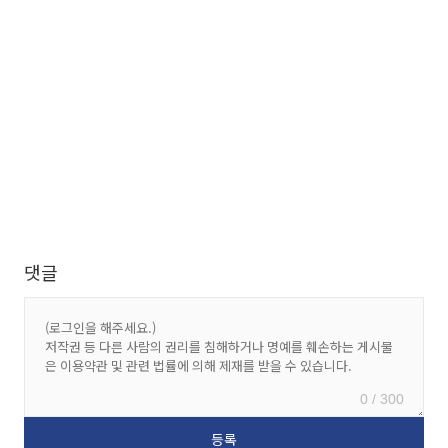
댓글
0 / 300