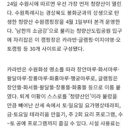
24일 수원시에 따르면 우선 가장 먼저 청량산이 열린
다. 수원특례시는 경상북도 봉화군과의 상생으로 탄
생한 청량산 수원캠핑장을 4월 1일부터 본격 운영한
다. '남한의 소금강'으로 불리는 청량산도립공원 입구
에 자리잡은 이 캠핑장은 카라반·글램핑·이지야영·오
토캠핑 등 30개 사이트로 구성됐다.
카라반은 수원화성 명소를 따라 장안마루·화서마루·
팔달마루·창룡마루·화홍마루·행궁마루로, 글램핑은
장안뜰·화서뜰·팔달뜰·창룡뜰·화홍뜰 등으로 이름 붙
였다. 퇴계 이황이 스스로를 '청량산인'이라 불렀을
만큼 빼어난 산세 속에서 토·일요일 요가명상테라피,
금·토요일 테라리움 만들기, 주 2회 요리 프로그램, 수
~토 공예 프로그램까지 즐길 수 있다. 시설 사용료는