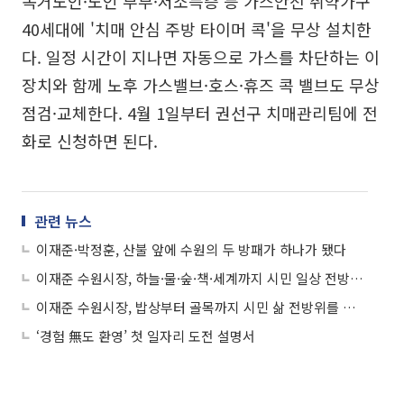
독거노인·노인 부부·저소득층 등 가스안전 취약가구
40세대에 '치매 안심 주방 타이머 콕'을 무상 설치한
다. 일정 시간이 지나면 자동으로 가스를 차단하는 이
장치와 함께 노후 가스밸브·호스·휴즈 콕 밸브도 무상
점검·교체한다. 4월 1일부터 권선구 치매관리팀에 전
화로 신청하면 된다.
관련 뉴스
이재준·박정훈, 산불 앞에 수원의 두 방패가 하나가 됐다
이재준 수원시장, 하늘·물·숲·책·세계까지 시민 일상 전방위를 바꾼다
이재준 수원시장, 밥상부터 골목까지 시민 삶 전방위를 챙겼다
‘경험 無도 환영’ 첫 일자리 도전 설명서