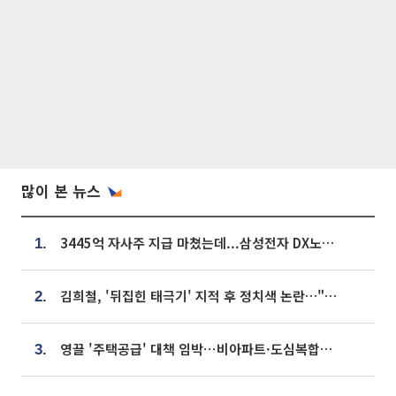
많이 본 뉴스
3445억 자사주 지급 마쳤는데...삼성전자 DX노조, 뒤늦은 '떼쓰기 집회'
1.
김희철, '뒤집힌 태극기' 지적 후 정치색 논란…"좌우 떠나 우리나라 국기"
2.
영끌 '주택공급' 대책 임박⋯비아파트·도심복합까지 총동원
3.