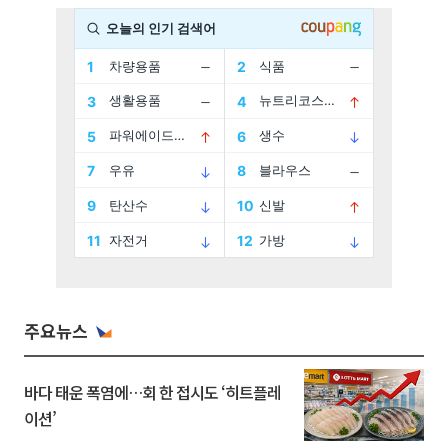
주요뉴스
바다 태운 폭염에…회 한 접시도 ‘히트플레
이션’