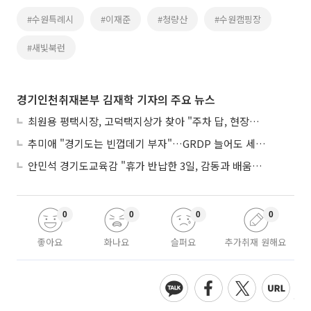
#수원특례시
#이재준
#청량산
#수원캠핑장
#새빛북런
경기인천취재본부 김재학 기자의 주요 뉴스
최원용 평택시장, 고덕택지상가 찾아 "주차 답, 현장에 있다"
추미애 "경기도는 빈껍데기 부자"…GRDP 늘어도 세입은 그대로
안민석 경기도교육감 "휴가 반납한 3일, 감동과 배움이었다"
0
0
0
0
좋아요
화나요
슬퍼요
추가취재 원해요