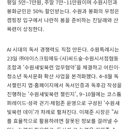
평일 5만~7만원, 주말 7만~11만원이며 수원시민과
봉화군민은 50% 할인받는다. 수원과 봉화의 우정은
캠핑장 입구에서 나란히 봄을 준비하는 진달래와 산
목련이 상징한다.
AI 시대의 독서 경쟁력도 직접 만든다. 수원특례시는
23일 ㈜아이스크림에듀·(사)씨드숲·수원시서점협동
조합과 '수원새빛북런 업무협약'을 체결하고 어린이·
청소년 독서문화 확산 사업을 본격화했다. 4~8월 독
서챌린지 앱·홈페이지에서 독서인증과 독후감 작성을
진행하는 '수원새빛북런 챌린지', 9~10월에는 코스튬
퍼레이드·성곽 걷기·체험존 운영으로 구성된 '수원새
빛북런 데이'가 차례로 펼쳐진다. 이재준 시장은 "AI
를 효율적으로 활용하려면 잘못된 정보를 걸러낼 수