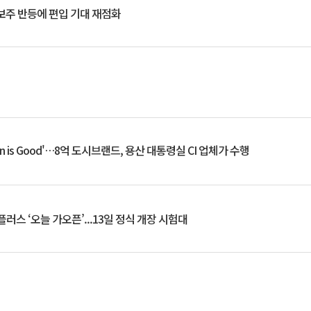
후보주 반등에 편입 기대 재점화
an is Good'…8억 도시브랜드, 용산 대통령실 CI 업체가 수행
플러스 ‘오늘 가오픈’...13일 정식 개장 시험대