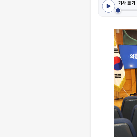
기사 듣기