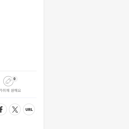
0
가취재 원해요