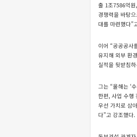
출 1조7586억
경쟁력을 바탕으로
대를 마련했다”고
이어 “공공공사를
유지해 외부 환경
실적을 뒷받침하
그는 “올해는 ‘
한편, 사업 수행
우선 가치로 삼아
다”고 강조했다.
동부건설 관계자