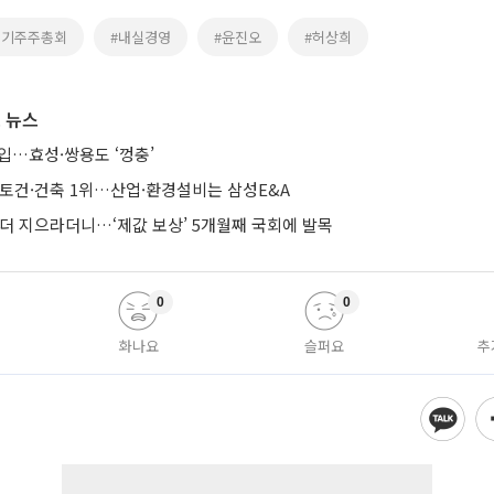
정기주주총회
#내실경영
#윤진오
#허상희
 뉴스
입…효성·쌍용도 ‘껑충’
·토건·건축 1위…산업·환경설비는 삼성E&A
 더 지으라더니…‘제값 보상’ 5개월째 국회에 발목
0
0
화나요
슬퍼요
추