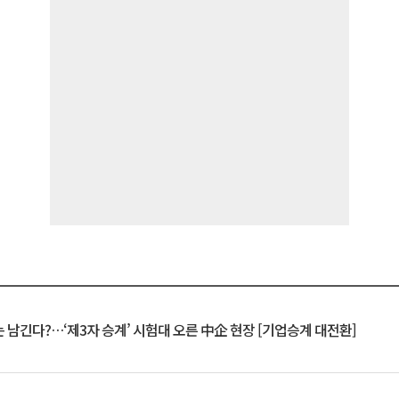
 남긴다?…‘제3자 승계’ 시험대 오른 中企 현장 [기업승계 대전환]