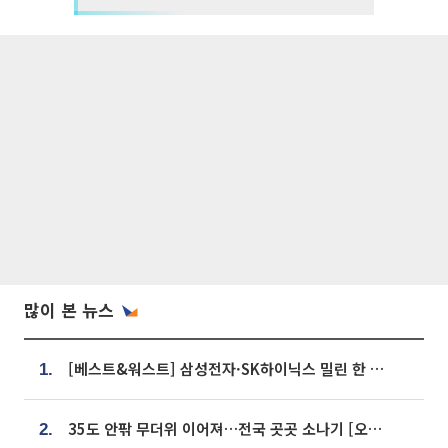
많이 본 뉴스
[베스트&워스트] 삼성전자·SK하이닉스 밀린 한 주…상상인증권은 85% 급등
1.
35도 안팎 무더위 이어져…전국 곳곳 소나기 [오늘 날씨]
2.