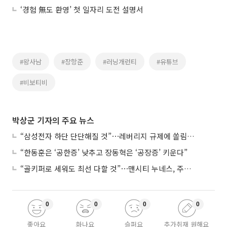
‘경험 無도 환영’ 첫 일자리 도전 설명서
#왕사남
#장항준
#러닝개런티
#유튜브
#비보티비
박상군 기자의 주요 뉴스
“삼성전자 하단 단단해질 것”⋯레버리지 규제에 쏠림 완화
“한동훈은 ‘공한증’ 낮추고 장동혁은 ‘공장증’ 키운다”
“골키퍼로 세워도 최선 다할 것”⋯맨시티 누네스, 주전 경쟁 각오
0
0
0
0
좋아요
화나요
슬퍼요
추가취재 원해요