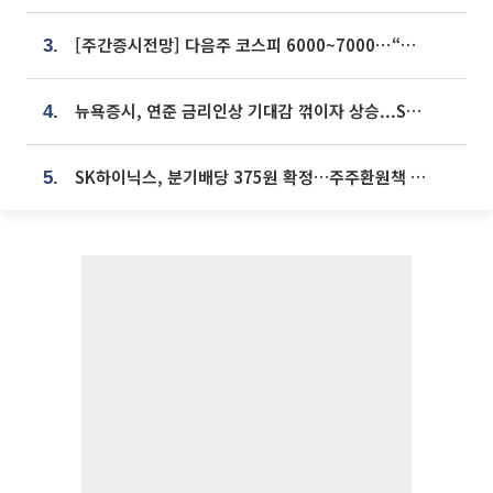
[주간증시전망] 다음주 코스피 6000~7000⋯“外人 수급은 정책이 변수”
3.
뉴욕증시, 연준 금리인상 기대감 꺾이자 상승...S&P500 사상 최고치 [종합]
4.
SK하이닉스, 분기배당 375원 확정…주주환원책 9월로 앞당겨 발표
5.