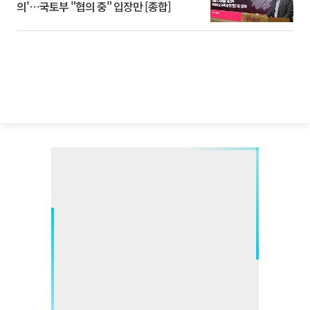
의'⋯국토부 "협의 중" 입장만 [종합]