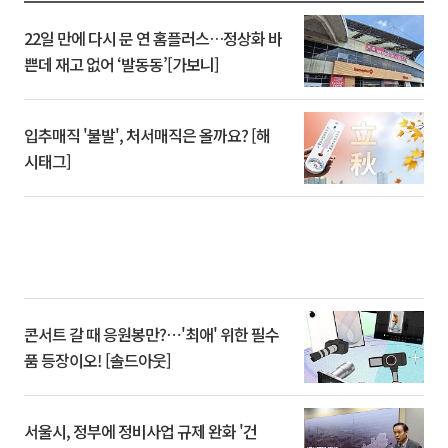
22일 만에 다시 문 연 홈플러스…정상화 바
쁜데 재고 없어 ‘발동동’[가보니]
입추매직 '불발', 처서매직은 올까요? [해
시태그]
콘서트 갈 때 응원봉만?⋯'최애' 위한 필수
품 등장이오! [솔드아웃]
서울시, 정부에 정비사업 규제 완화 '건