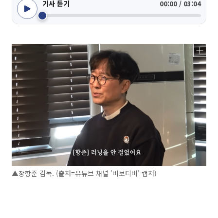
기사 듣기
00:00 / 03:04
▲장항준 감독. (출처=유튜브 채널 '비보티비' 캡처)