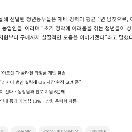
올해 선발된 청년농부들은 재배 경력이 평균 1년 남짓으로, 
 농업인들”이라며 “초기 정착에 어려움을 겪는 청년들이 
 지원부터 구매까지 실질적인 도움을 이어가겠다”라고 말했다
 ‘아로셀’과 콜라겐 화장품 개발 맞손
“러시아 법인 설립해 CIS 시장 확장 고려 중”
심이 산다…농정원과 판로 지원 6년째
 연내 통과 가능성 13%…상원 문턱서 제동
농부
#귀농청년
#2026소비자유통대상
#계약재배