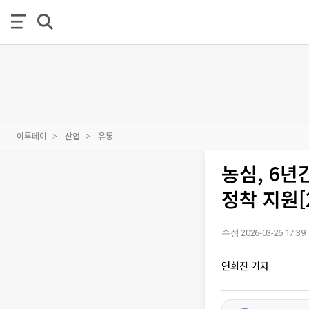
이투데이
산업
유통
농심, 6년
정착 지원[
수정 2026-03-26 17:39
연희진 기자