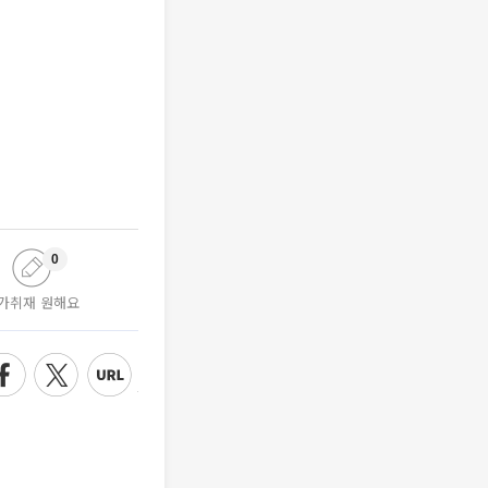
0
가취재 원해요