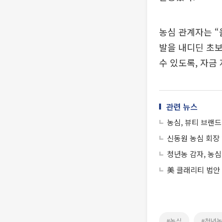
농심 관계자는 “
발을 내디딘 초보
수 있도록, 자금
관련 뉴스
농심, 뷰티 브랜드
신동원 농심 회장 
청년농 감자, 농
美 클래리티 법안
#농심
#청년