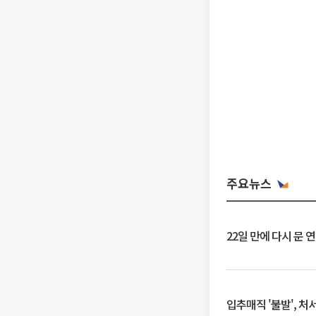
주요뉴스
22일 만에 다시 문 
입추매직 '불발', 처