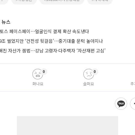
 뉴스
 토스 페이스페이⋯얼굴인식 결제 확산 속도낸다
 9조 벌었지만 ‘건전성 뒷걸음’⋯중기대출 문턱 높아지나
해진 자산가 셈법⋯강남 고령자·다주택자 ‘자산재편 고심’
0
0
화나요
슬퍼요
추