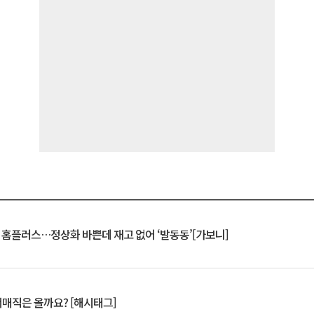
연 홈플러스…정상화 바쁜데 재고 없어 ‘발동동’[가보니]
서매직은 올까요? [해시태그]