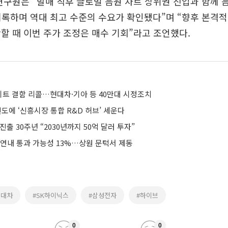
연구원은 “발매 직후 글로벌 음원 차트 상위권 진입과 함께 
 기록하며 역대 최고 수준의 수요가 확인됐다”며 “향후 본격
할 때 이번 주가 조정은 매수 기회”라고 조언했다.
트 결함 리콜…현대차·기아 등 40만대 시정조치
 인도에 ‘신흥시장 통합 R&D 허브’ 세운다
진출 30주년 “2030년까지 50억 달러 투자”
 연내 통과 가능성 13%…상원 문턱서 제동
현대차
#SK하이닉스
#삼성전자
#하이브
0
0