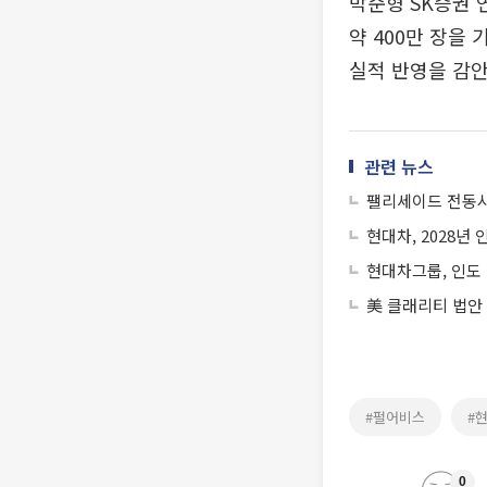
박준형 SK증권 
약 400만 장을
실적 반영을 감안
관련 뉴스
팰리세이드 전동시
현대차, 2028년
현대차그룹, 인도 
美 클래리티 법안
#펄어비스
#
0