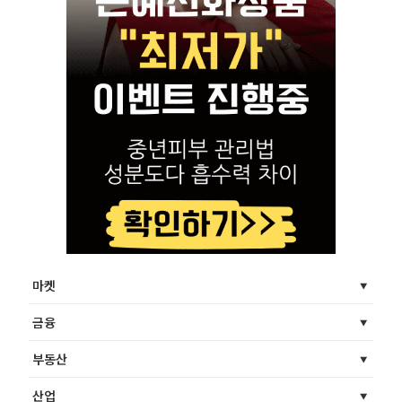
마켓
금융
부동산
산업