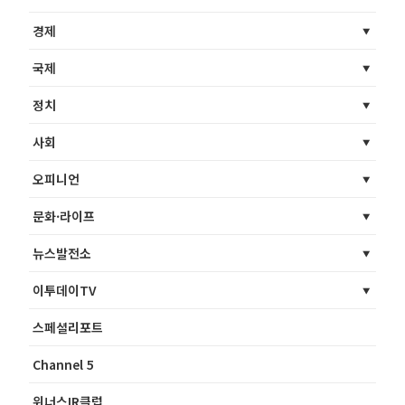
경제
국제
정치
사회
오피니언
문화·라이프
뉴스발전소
이투데이TV
스페셜리포트
Channel 5
위너스IR클럽