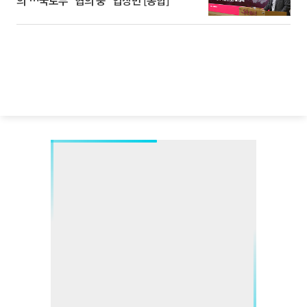
의'⋯국토부 "협의 중" 입장만 [종합]