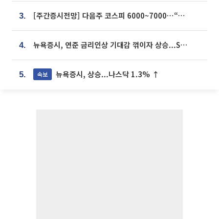
[주간증시전망] 다음주 코스피 6000~7000⋯“外人 수급은 정책이 변수”
3.
뉴욕증시, 연준 금리인상 기대감 꺾이자 상승...S&P500 사상 최고치 [종합]
4.
뉴욕증시, 상승...나스닥 1.3% ↑
속보
5.