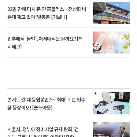
22일 만에 다시 문 연 홈플러스…정상화 바
쁜데 재고 없어 ‘발동동’[가보니]
입추매직 '불발', 처서매직은 올까요? [해
시태그]
콘서트 갈 때 응원봉만?⋯'최애' 위한 필수
품 등장이오! [솔드아웃]
서울시, 정부에 정비사업 규제 완화 '건