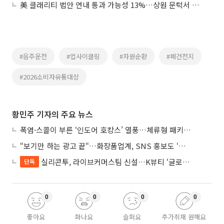
美 클래리티 법안 연내 통과 가능성 13%…상원 문턱서 제동
#음주운전
#업사이클링
#자원순환
#폐건전지
#2026소비자유통대상
황민주 기자의 주요 뉴스
폭염·스콜이 부른 ‘인도어 호캉스’ 열풍…체류형 패키지 뜬다
“보기만 하는 광고 끝“…화장품업계, SNS 홍보도 ‘참여형 콘텐츠’로 변모
실리콘투, 라이브커머스팀 신설…K뷰티 ‘글로벌 판매망’ 확대
단독
0
0
0
0
좋아요
화나요
슬퍼요
추가취재 원해요