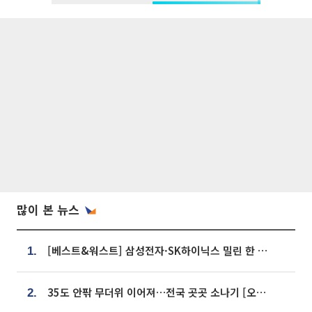
많이 본 뉴스
[베스트&워스트] 삼성전자·SK하이닉스 밀린 한 주…상상인증권은 85% 급등
1.
35도 안팎 무더위 이어져…전국 곳곳 소나기 [오늘 날씨]
2.