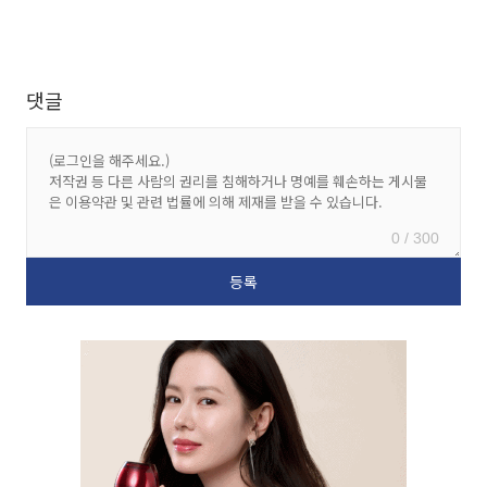
댓글
0 / 300