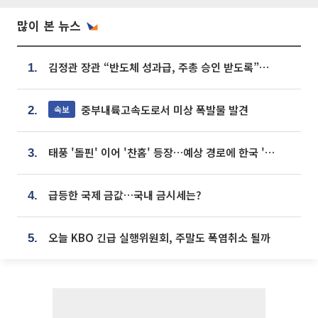
많이 본 뉴스
김정관 장관 “반도체 성과급, 주총 승인 받도록”…상법·자본시장법 개정 시사
1.
중부내륙고속도로서 미상 폭발물 발견
속보
2.
태풍 '돌핀' 이어 '찬홈' 등장…예상 경로에 한국 '한숨'
3.
급등한 국제 금값…국내 금시세는?
4.
오늘 KBO 긴급 실행위원회, 주말도 폭염취소 될까
5.