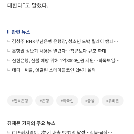
대한다”고 말했다.
관련 뉴스
김성주 BNK부산은행 은행장, 청소년 도박 릴레이 캠페인 동참
은행권 상반기 채용문 열렸다…작년보다 규모 확대
신한은행, 산불 예방 위해 1억8000만원 지원…화목보일러 안전설비 설치
테더ㆍ써클, 엇갈린 스테이블코인 2분기 실적
#전북은행
#은행
#외국인
#금융
#유비온
김재은 기자의 주요 뉴스
CJ프레시웨이, 2분기 매출 9232억 달성…식봄·급식사업 성장