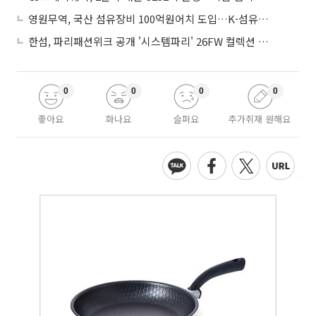
영원무역, 국산 섬유장비 100억원어치 도입…K-섬유 상생 강화
한섬, 파리패션위크 공개 '시스템파리' 26FW 컬렉션 출시
0
0
0
0
좋아요
화나요
슬퍼요
추가취재 원해요