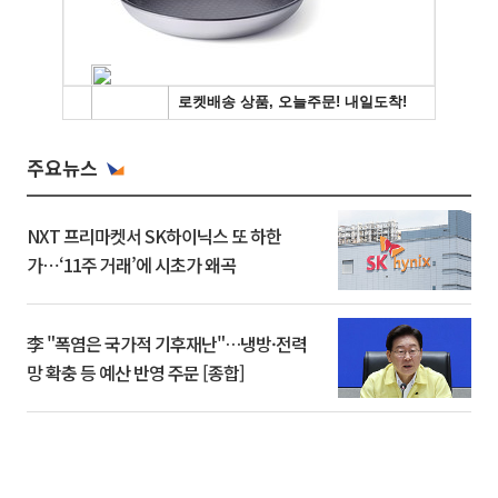
주요뉴스
NXT 프리마켓서 SK하이닉스 또 하한
가⋯‘11주 거래’에 시초가 왜곡
李 "폭염은 국가적 기후재난"…냉방·전력
망 확충 등 예산 반영 주문 [종합]