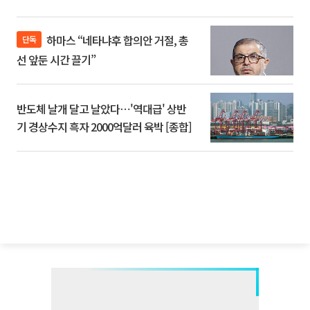
하마스 “네타냐후 합의안 거절, 총
단독
선 앞둔 시간 끌기”
반도체 날개 달고 날았다⋯'역대급' 상반
기 경상수지 흑자 2000억달러 육박 [종합]