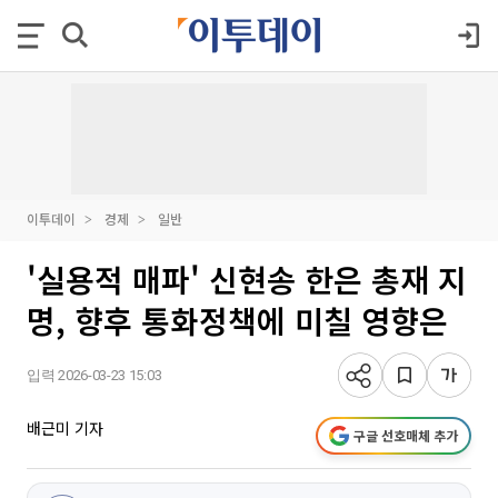
이투데이
경제
일반
'실용적 매파' 신현송 한은 총재 지
명, 향후 통화정책에 미칠 영향은
입력 2026-03-23 15:03
배근미 기자
구글 선호매체 추가