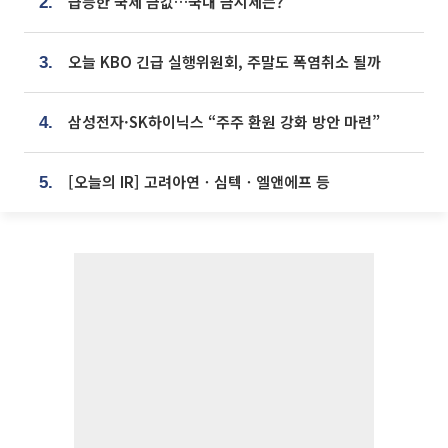
급등한 국제 금값…국내 금시세는?
2.
오늘 KBO 긴급 실행위원회, 주말도 폭염취소 될까
3.
삼성전자·SK하이닉스 “주주 환원 강화 방안 마련”
4.
[오늘의 IR] 고려아연ㆍ심텍ㆍ엘앤에프 등
5.