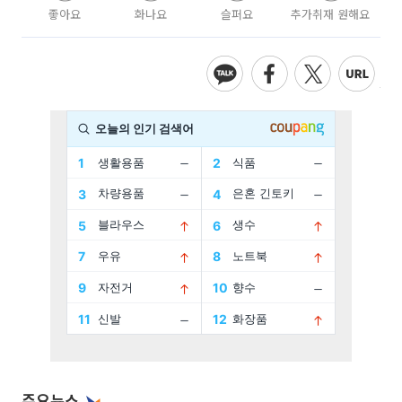
좋아요
화나요
슬퍼요
추가취재 원해요
주요뉴스