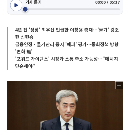
기사 듣기
00:00 / 05:37
4년 전 '성장' 최우선 언급한 이창용 총재⋯'물가' 강조
한 신현송
금융안정ㆍ물가관리 중시 '매파' 평가⋯통화정책 방향
'변화 無'
'포워드 가이던스' 시장과 소통 축소 가능성⋯"메시지
단순해야"