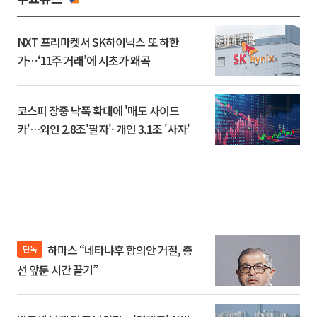
NXT 프리마켓서 SK하이닉스 또 하한
가⋯‘11주 거래’에 시초가 왜곡
코스피 장중 낙폭 확대에 '매도 사이드
카'…외인 2.8조'팔자'· 개인 3.1조 '사자'
하마스 “네타냐후 합의안 거절, 총
단독
선 앞둔 시간 끌기”