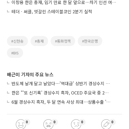
이창용 한은 총재, 임기 만료 한 달 앞으로⋯차기 인선 여전히 '미궁'
테더ㆍ써클, 엇갈린 스테이블코인 2분기 실적
#신현송
#총재
#통화정책
#한국은행
#BIS
배근미 기자의 주요 뉴스
반도체 날개 달고 날았다⋯'역대급' 상반기 경상수지 흑자 2000억달러 육박
한은 "'또 신기록' 경상수지 흑자, OCED 주요국 중 2위⋯반도체 수출 효과"
6월 경상수지 흑자, 두 달 연속 사상 최대⋯상품수출 '첫 1000억달러' 상회
0
0
0
0