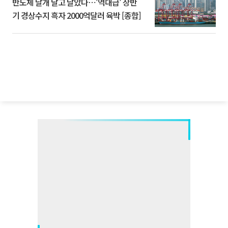
반도체 날개 달고 날았다⋯'역대급' 상반
기 경상수지 흑자 2000억달러 육박 [종합]