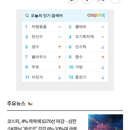
주요뉴스
코스피, 4% 하락에 6270선 마감…삼전
·SK하닉 '와르르' 각각 6%·10%대 급락