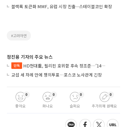
블랙록 토큰화 MMF, 유럽 시장 진출∙∙∙스테이블코인 확장
#고려아연
정진용 기자의 주요 뉴스
HD현대重, 필리핀 호위함 후속 정조준…‘14척+α’ 싹쓸이 노린다
단독
교섭 세 차례 만에 쟁의투표…포스코 노사관계 긴장
0
0
0
0
좋아요
화나요
슬퍼요
추가취재 원해요