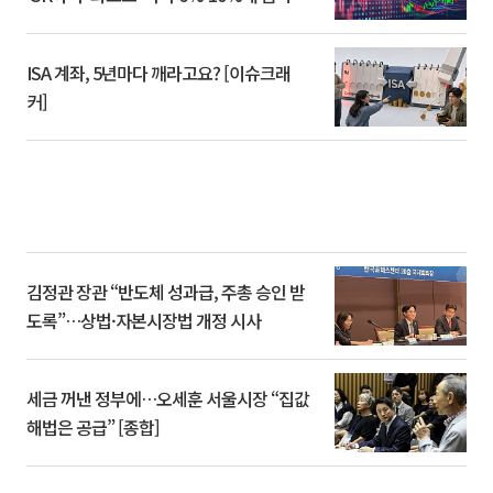
ISA 계좌, 5년마다 깨라고요? [이슈크래
커]
김정관 장관 “반도체 성과급, 주총 승인 받
도록”…상법·자본시장법 개정 시사
세금 꺼낸 정부에…오세훈 서울시장 “집값
해법은 공급” [종합]