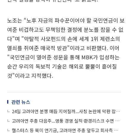
노조는 “노후 자금의 파수꾼이어야 할 국민연금이 보
여준 비겁하고도 무책임한 결정에 분노를 참을 수 없
다"며 "약탈적 사모펀드의 손에 세계 1위 제련소의
열쇠를 쥐여준 매국적 방관"이라고 비판했다. 이어
"국민연금이 열어준 성문을 통해 MBK가 입성하는
순간 우리의 독보적 기술은 해외로 뿔뿔이 흩어질
것"이라고 지적했다.
관련 뉴스
24일 고려아연 분쟁 매듭 지어질까...사칭 논란에 막판 잡음 계속
고려아연 주총 다음주...영풍 경영 실적·환경리스크 수면 위로
캘스터스 등 북미 연기금, 고려아연 주총 앞두고 회사측 주요안건 ‘찬성’