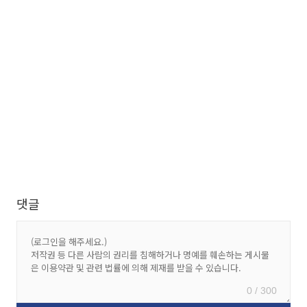
댓글
0 / 300