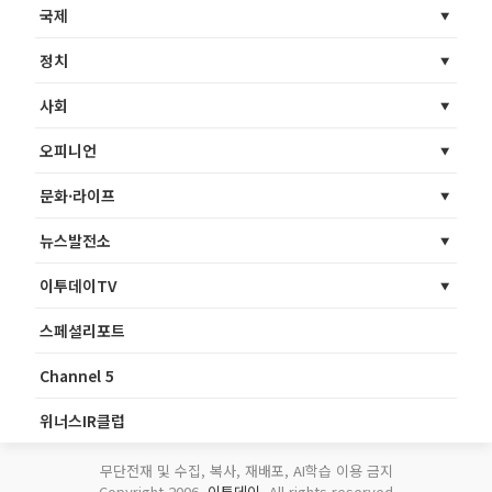
국제
정치
사회
오피니언
문화·라이프
뉴스발전소
이투데이TV
스페셜리포트
Channel 5
위너스IR클럽
무단전재 및 수집, 복사, 재배포, AI학습 이용 금지
Copyright 2006.
이투데이
. All rights reserved