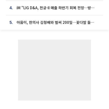
iM "LIG D&A, 천궁-II 매출 하반기 회복 전망…방산 톱픽 유지"
4.
아옳이, 한의사 김형배와 벌써 200일⋯꽃다발 들고 "프러포즈 아냐"
5.