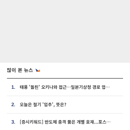
많이 본 뉴스
태풍 '돌핀' 오키나와 접근…일본기상청 경로 업데이트
1.
오늘은 절기 '입추', 뜻은?
2.
[증시키워드] 반도체 충격 뚫은 개별 호재...포스코퓨처엠·에코프로·한화솔루션 '눈길'
3.