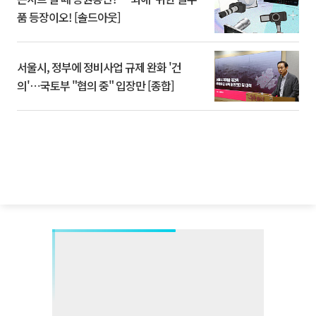
품 등장이오! [솔드아웃]
서울시, 정부에 정비사업 규제 완화 '건
의'⋯국토부 "협의 중" 입장만 [종합]