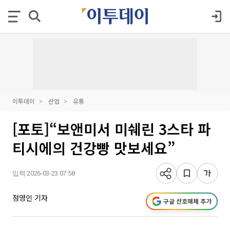
이투데이
산업
유통
[포토]“보앤미서 미쉐린 3스타 파
티시에의 건강빵 맛보세요”
입력 2026-03-23 07:58
정영인 기자
구글 선호매체 추가