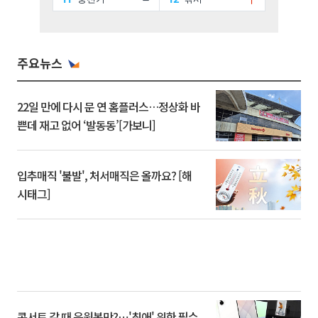
주요뉴스
22일 만에 다시 문 연 홈플러스…정상화 바
쁜데 재고 없어 ‘발동동’[가보니]
입추매직 '불발', 처서매직은 올까요? [해
시태그]
콘서트 갈 때 응원봉만?⋯'최애' 위한 필수