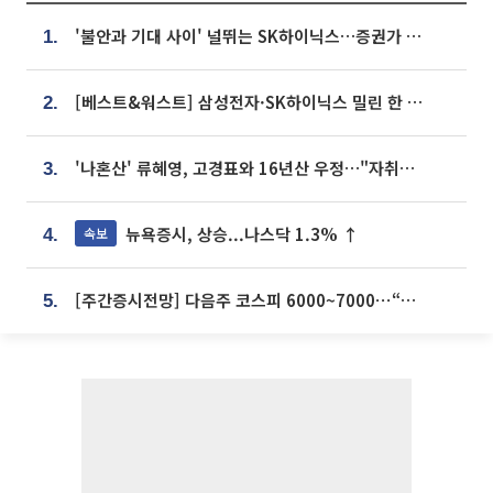
'불안과 기대 사이' 널뛰는 SK하이닉스…증권가 "HBM4·LTA 기반 펀터멘털 견고"
1.
[베스트&워스트] 삼성전자·SK하이닉스 밀린 한 주…상상인증권은 85% 급등
2.
'나혼산' 류혜영, 고경표와 16년산 우정…"자취방서 부모님과 마주쳐"
3.
뉴욕증시, 상승...나스닥 1.3% ↑
속보
4.
[주간증시전망] 다음주 코스피 6000~7000⋯“外人 수급은 정책이 변수”
5.