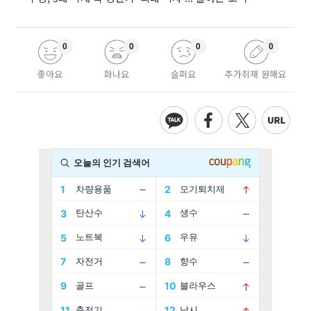
0
0
0
0
좋아요
화나요
슬퍼요
추가취재 원해요