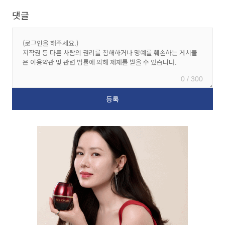
댓글
0 / 300