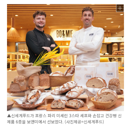
▲신세계푸드가 프랑스 파리 미셰린 3스타 셰프와 손잡고 건강빵 신
제품 6종을 보앤미에서 선보였다. (사진제공=신세계푸드)