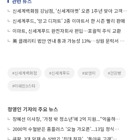
관련 뉴스
신세계백화점 강남점, ‘신세계마켓’ 오픈 1주년 맞아 고객 행사
신세계푸드, ‘망고 디저트’ 2종 이마트서 한 시즌 빨리 판매
이마트, 신세계푸드 완전자회사 편입⋯포괄적 주식 교환
美 클래리티 법안 연내 통과 가능성 13%…상원 문턱서 제동
#신세계백화점
#신세계푸드
#보앤미
#건강빵
#미쉐린3스타
정영인 기자의 주요 뉴스
장혜선 이사장, ‘가정 밖 청소년’에 2억 지원...“억울하고 아파도 단단해지길”
2000억 수혈받은 홈플러스 ‘오늘 가오픈’...13일 정식 개장 시험대
쿠팡, 3대 악재 속 상반기 ‘최대 적자’...‘돌아온 고객’에 수익성 반등 주목