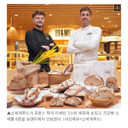
▲신세계푸드가 프랑스 파리 미셰린 3스타 셰프와 손잡고 건강빵 신
제품 6종을 보앤미에서 선보였다. (사진제공=신세계푸드)