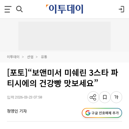
이투데이
산업
유통
[포토]“보앤미서 미쉐린 3스타 파
티시에의 건강빵 맛보세요”
입력 2026-03-23 07:58
정영인 기자
구글 선호매체 추가