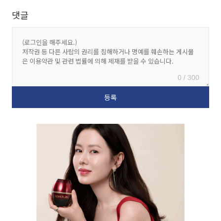
댓글
0 / 300