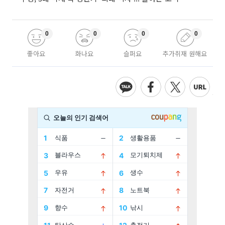
0
0
0
0
좋아요
화나요
슬퍼요
추가취재 원해요