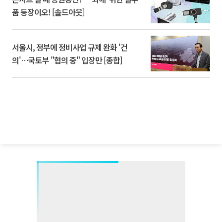
품 등장이오! [솔드아웃]
서울시, 정부에 정비사업 규제 완화 '건
의'⋯국토부 "협의 중" 입장만 [종합]