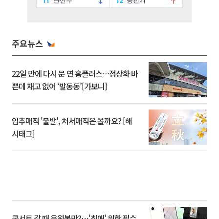
주요뉴스
22일 만에 다시 문 연 홈플러스…정상화 바
쁜데 재고 없어 ‘발동동’[가보니]
입추매직 '불발', 처서매직은 올까요? [해
시태그]
콘서트 갈 때 응원봉만?⋯'최애' 위한 필수