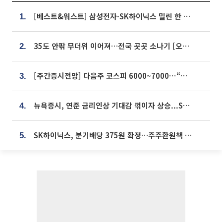
[베스트&워스트] 삼성전자·SK하이닉스 밀린 한 주…상상인증권은 85% 급등
1.
35도 안팎 무더위 이어져…전국 곳곳 소나기 [오늘 날씨]
2.
[주간증시전망] 다음주 코스피 6000~7000⋯“外人 수급은 정책이 변수”
3.
뉴욕증시, 연준 금리인상 기대감 꺾이자 상승...S&P500 사상 최고치 [종합]
4.
SK하이닉스, 분기배당 375원 확정…주주환원책 9월로 앞당겨 발표
5.