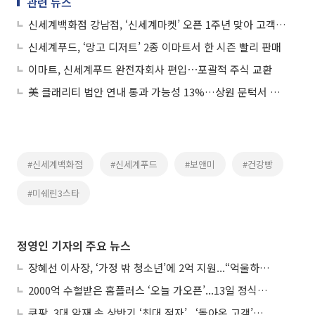
관련 뉴스
신세계백화점 강남점, ‘신세계마켓’ 오픈 1주년 맞아 고객 행사
신세계푸드, ‘망고 디저트’ 2종 이마트서 한 시즌 빨리 판매
이마트, 신세계푸드 완전자회사 편입⋯포괄적 주식 교환
美 클래리티 법안 연내 통과 가능성 13%…상원 문턱서 제동
#신세계백화점
#신세계푸드
#보앤미
#건강빵
#미쉐린3스타
정영인 기자의 주요 뉴스
장혜선 이사장, ‘가정 밖 청소년’에 2억 지원...“억울하고 아파도 단단해지길”
2000억 수혈받은 홈플러스 ‘오늘 가오픈’...13일 정식 개장 시험대
쿠팡, 3대 악재 속 상반기 ‘최대 적자’...‘돌아온 고객’에 수익성 반등 주목