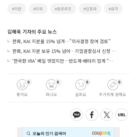
#이란
#미국
#호르무즈
#인프라
#유가
김해욱 기자의 주요 뉴스
한화, KAI 지분율 15% 넘겨…"의사결정 참여 검토"
한화, KAI 지분 보유 15% 넘어…기업결합심사 신청 예정
‘한국판 IRA’ 베일 벗었지만…반도체·배터리 업계 “시행령이 관건”
0
0
0
0
좋아요
화나요
슬퍼요
추가취재 원해요