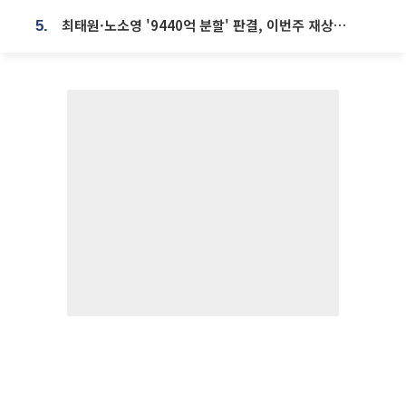
최태원·노소영 '9440억 분할' 판결, 이번주 재상고 여부 주목
5.