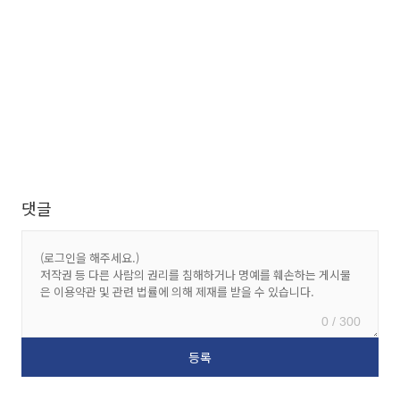
댓글
0 / 300