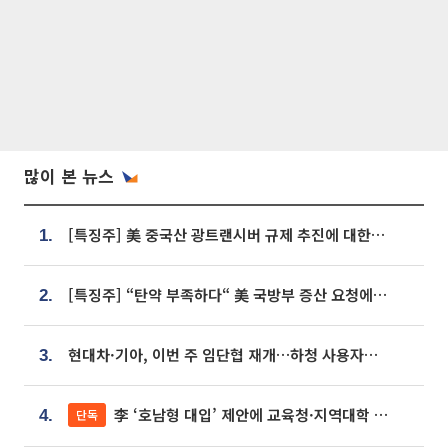
많이 본 뉴스
[특징주] 美 중국산 광트랜시버 규제 추진에 대한광통신 등 광통신株 강세
1.
[특징주] “탄약 부족하다“ 美 국방부 증산 요청에⋯국내 방산주 급등세
2.
현대차·기아, 이번 주 임단협 재개…하청 사용자성 재심도 ‘변수’
3.
李 ‘호남형 대입’ 제안에 교육청·지역대학 서·논술형 입시 연계 '착수'
단독
4.