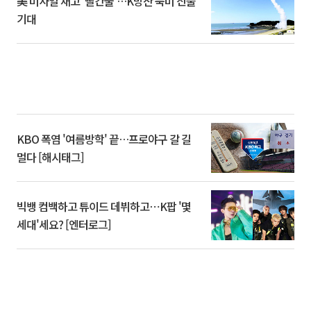
美 미사일 재고 ‘빨간불’…K방산 북미 진출
기대
KBO 폭염 '여름방학' 끝…프로야구 갈 길
멀다 [해시태그]
빅뱅 컴백하고 튜이드 데뷔하고⋯K팝 '몇
세대'세요? [엔터로그]