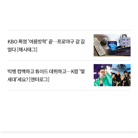
KBO 폭염 '여름방학' 끝…프로야구 갈 길
멀다 [해시태그]
빅뱅 컴백하고 튜이드 데뷔하고⋯K팝 '몇
세대'세요? [엔터로그]