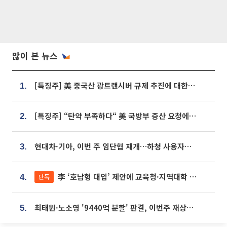
많이 본 뉴스
[특징주] 美 중국산 광트랜시버 규제 추진에 대한광통신 등 광통신株 강세
1.
[특징주] “탄약 부족하다“ 美 국방부 증산 요청에⋯국내 방산주 급등세
2.
현대차·기아, 이번 주 임단협 재개…하청 사용자성 재심도 ‘변수’
3.
李 ‘호남형 대입’ 제안에 교육청·지역대학 서·논술형 입시 연계 '착수'
단독
4.
최태원·노소영 '9440억 분할' 판결, 이번주 재상고 여부 주목
5.