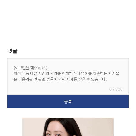
댓글
0 / 300