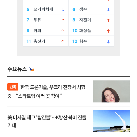
주요뉴스
한국 드론기술, 우크라 전장서 시험
단독
중…“스타트업 여러 곳 참여”
美 미사일 재고 ‘빨간불’…K방산 북미 진출
기대