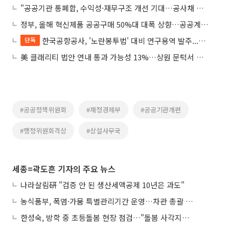
"공공기관 통폐합, 수익성·재무구조 개선 기대…공사채 발행수요 축소 전망"
정부, 올해 혁신제품 공공구매 50%대 대폭 상향…공공계약 낙찰하한율 2%p↑
한국공항공사, '노란봉투법' 대비 연구용역 발주...공공기관, 하청노조 리스크 대응 분주
단독
美 클래리티 법안 연내 통과 가능성 13%…상원 문턱서 제동
#공공정책위원회
#재정경제부
#공공기관개편
#행정위원회격상
#상설사무국
세종=곽도흔 기자의 주요 뉴스
나라살림硏 "검증 안 된 생산세액공제 10년은 과도"
농식품부, 폭염·가뭄 특별관리기간 운영…차관 총괄 대응체계 격상
한성숙, 방학 중 초등돌봄 현장 점검…"돌봄 사각지대 없애야"