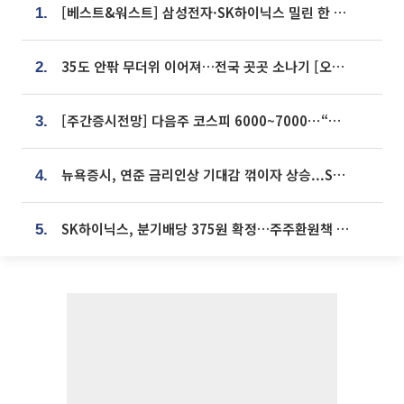
[베스트&워스트] 삼성전자·SK하이닉스 밀린 한 주…상상인증권은 85% 급등
1.
35도 안팎 무더위 이어져…전국 곳곳 소나기 [오늘 날씨]
2.
[주간증시전망] 다음주 코스피 6000~7000⋯“外人 수급은 정책이 변수”
3.
뉴욕증시, 연준 금리인상 기대감 꺾이자 상승...S&P500 사상 최고치 [종합]
4.
SK하이닉스, 분기배당 375원 확정…주주환원책 9월로 앞당겨 발표
5.