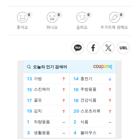
0
0
0
0
좋아요
화나요
슬퍼요
추가취재 원해요