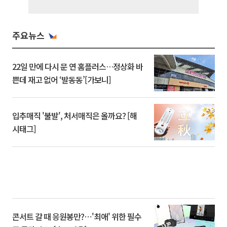
주요뉴스
22일 만에 다시 문 연 홈플러스…정상화 바
쁜데 재고 없어 ‘발동동’[가보니]
입추매직 '불발', 처서매직은 올까요? [해
시태그]
콘서트 갈 때 응원봉만?⋯'최애' 위한 필수