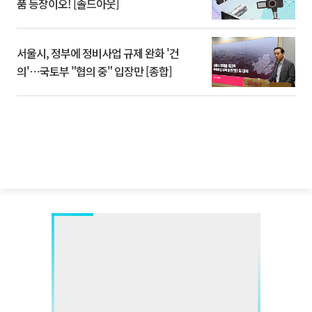
품 등장이오! [솔드아웃]
서울시, 정부에 정비사업 규제 완화 '건
의'⋯국토부 "협의 중" 입장만 [종합]