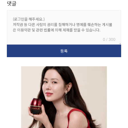
댓글
0 / 300