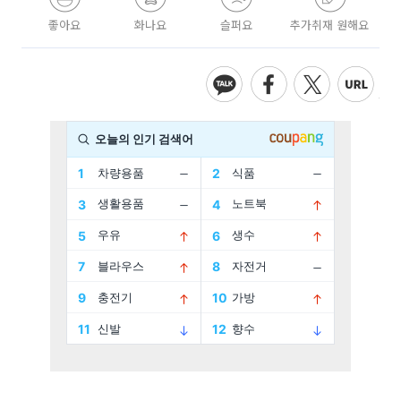
좋아요
화나요
슬퍼요
추가취재 원해요