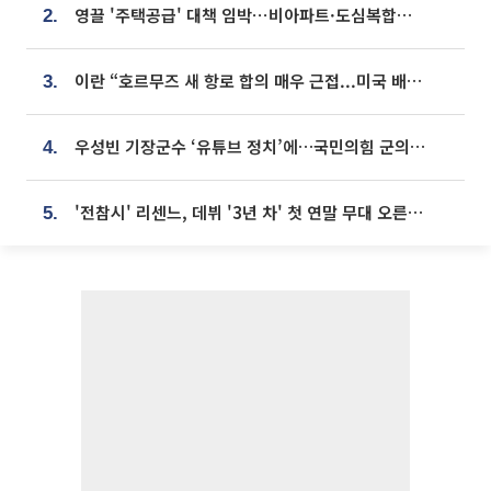
영끌 '주택공급' 대책 임박⋯비아파트·도심복합까지 총동원
2.
이란 “호르무즈 새 항로 합의 매우 근접...미국 배상 먼저”
3.
우성빈 기장군수 ‘유튜브 정치’에…국민의힘 군의원들 집단 반발
4.
'전참시' 리센느, 데뷔 '3년 차' 첫 연말 무대 오른다⋯"그동안 섭외 안 와"
5.