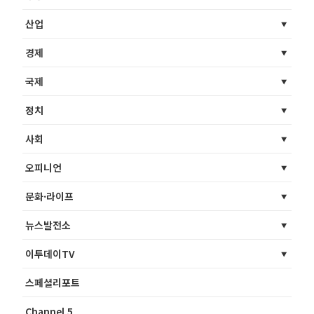
산업
경제
국제
정치
사회
오피니언
문화·라이프
뉴스발전소
이투데이TV
스페셜리포트
Channel 5