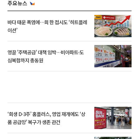
주요뉴스
바다 태운 폭염에…회 한 접시도 ‘히트플레
이션’
영끌 '주택공급' 대책 임박⋯비아파트·도
심복합까지 총동원
‘회생 D-3주’ 홈플러스, 영업 재개에도 ‘상
품 공급망’ 복구가 생존 관건