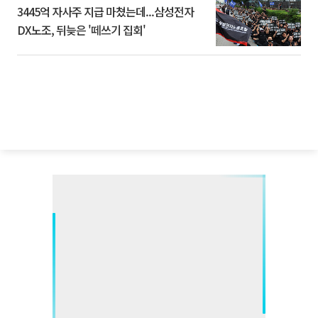
3445억 자사주 지급 마쳤는데...삼성전자
DX노조, 뒤늦은 '떼쓰기 집회'