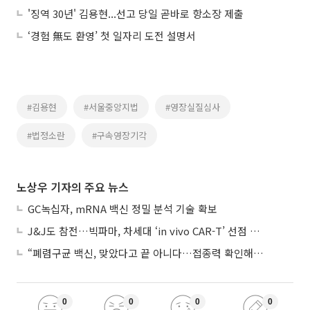
'징역 30년' 김용현...선고 당일 곧바로 항소장 제출
‘경험 無도 환영’ 첫 일자리 도전 설명서
#김용현
#서울중앙지법
#영장실질심사
#법정소란
#구속영장기각
노상우 기자의 주요 뉴스
GC녹십자, mRNA 백신 정밀 분석 기술 확보
J&J도 참전…빅파마, 차세대 ‘in vivo CAR-T’ 선점 경쟁 본격화
“폐렴구균 백신, 맞았다고 끝 아니다…접종력 확인해야”
0
0
0
0