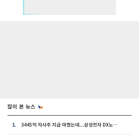
많이 본 뉴스
3445억 자사주 지급 마쳤는데...삼성전자 DX노조, 뒤늦은 '떼쓰기 집회'
1.