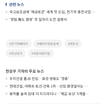
관련 뉴스
국고보조금에 ‘예금토큰’ 세계 첫 도입, 전기차 충전사업 시범 적용
‘경험 無도 환영’ 첫 일자리 도전 설명서
#전기차배터리
#배터리정보공개
#제조사
#생산국가
#자동차관리법
천상우 기자의 주요 뉴스
우미건설 톱20 진입…효성·쌍용도 ‘껑충’
현대건설, 아파트·토건·건축 1위…산업·환경설비는 삼성E&A
용적률 높여 임대 더 지으라더니…‘제값 보상’ 5개월째 국회에 발목