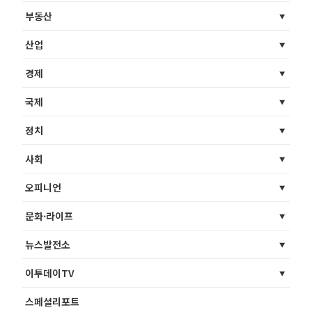
부동산
산업
경제
국제
정치
사회
오피니언
문화·라이프
뉴스발전소
이투데이TV
스페셜리포트