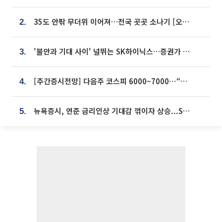
35도 안팎 무더위 이어져…전국 곳곳 소나기 [오늘 날씨]
2.
'불안과 기대 사이' 널뛰는 SK하이닉스…증권가 "HBM4·LTA 기반 펀터멘털 견고"
3.
[주간증시전망] 다음주 코스피 6000~7000⋯“外人 수급은 정책이 변수”
4.
뉴욕증시, 연준 금리인상 기대감 꺾이자 상승...S&P500 사상 최고치 [종합]
5.