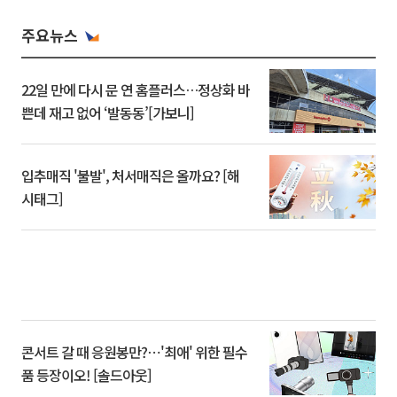
주요뉴스
22일 만에 다시 문 연 홈플러스…정상화 바
쁜데 재고 없어 ‘발동동’[가보니]
입추매직 '불발', 처서매직은 올까요? [해
시태그]
콘서트 갈 때 응원봉만?⋯'최애' 위한 필수
품 등장이오! [솔드아웃]