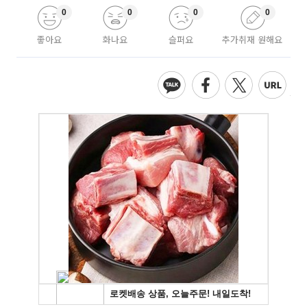
0
0
0
0
좋아요
화나요
슬퍼요
추가취재 원해요