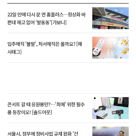
22일 만에 다시 문 연 홈플러스…정상화 바
쁜데 재고 없어 ‘발동동’[가보니]
입추매직 '불발', 처서매직은 올까요? [해
시태그]
콘서트 갈 때 응원봉만?⋯'최애' 위한 필수
품 등장이오! [솔드아웃]
서울시, 정부에 정비사업 규제 완화 '건