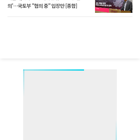
의'⋯국토부 "협의 중" 입장만 [종합]