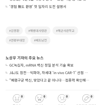
‘경험 無도 환영’ 첫 일자리 도전 설명서
#김명환
#해병대사령관
#해군사관학교
#연평부대장
#베트남전
노상우 기자의 주요 뉴스
GC녹십자, mRNA 백신 정밀 분석 기술 확보
J&J도 참전…빅파마, 차세대 ‘in vivo CAR-T’ 선점 경쟁 본격화
“폐렴구균 백신, 맞았다고 끝 아니다…접종력 확인해야”
0
0
0
0