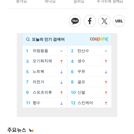
좋아요
화나요
슬퍼요
추가취재 원해요
주요뉴스