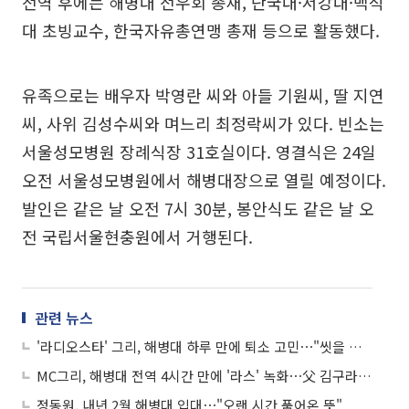
전역 후에는 해병대 전우회 총재, 단국대·서강대·백석
대 초빙교수, 한국자유총연맹 총재 등으로 활동했다.
유족으로는 배우자 박영란 씨와 아들 기원씨, 딸 지연
씨, 사위 김성수씨와 며느리 최정락씨가 있다. 빈소는
서울성모병원 장례식장 31호실이다. 영결식은 24일
오전 서울성모병원에서 해병대장으로 열릴 예정이다.
발인은 같은 날 오전 7시 30분, 봉안식도 같은 날 오
전 국립서울현충원에서 거행된다.
관련 뉴스
'라디오스타' 그리, 해병대 하루 만에 퇴소 고민⋯"씻을 때마다 사람 몰려"
MC그리, 해병대 전역 4시간 만에 '라스' 녹화⋯父 김구라에 큰절
정동원, 내년 2월 해병대 입대⋯"오랜 시간 품어온 뜻"