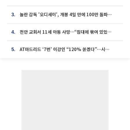
놀란 감독 '오디세이', 개봉 4일 만에 100만 돌파⋯'왕사남' 보다 빠르다
3.
천안 교회서 11세 아동 사망…“침대에 묶여 있었다” 진술 확보
4.
AT마드리드 ‘7번’ 이강인 “120% 쏟겠다”⋯시메오네 감독 “필요한 선수”
5.