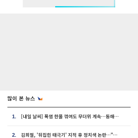
많이 본 뉴스
[내일 날씨] 폭염 한풀 꺾여도 무더위 계속⋯동해안 이틀 연속 비
1.
김희철, '뒤집힌 태극기' 지적 후 정치색 논란…"좌우 떠나 우리나라 국기"
2.