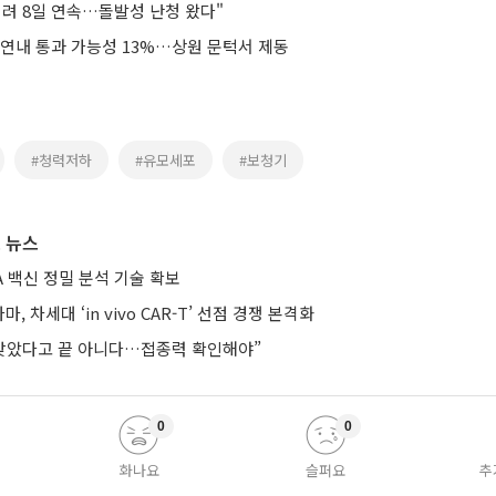
지려 8일 연속…돌발성 난청 왔다"
 연내 통과 가능성 13%…상원 문턱서 제동
#청력저하
#유모세포
#보청기
 뉴스
A 백신 정밀 분석 기술 확보
, 차세대 ‘in vivo CAR-T’ 선점 경쟁 본격화
 맞았다고 끝 아니다…접종력 확인해야”
0
0
화나요
슬퍼요
추