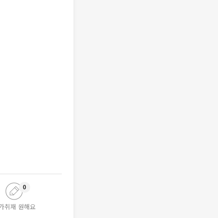
0
가취재 원해요