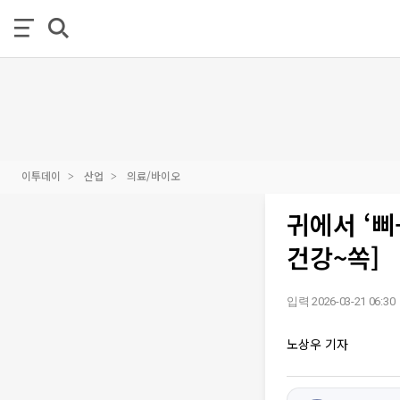
이투데이
산업
의료/바이오
귀에서 ‘삐
건강~쏙]
입력 2026-03-21 06:30
노상우 기자