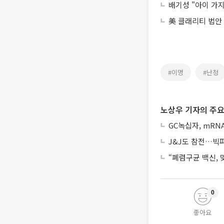
배기성 "아이 가
美 클래리티 법안
#이명
#난청
노상우 기자의 주요
GC녹십자, mRN
J&J도 참전…빅파마
“폐렴구균 백신,
0
좋아요