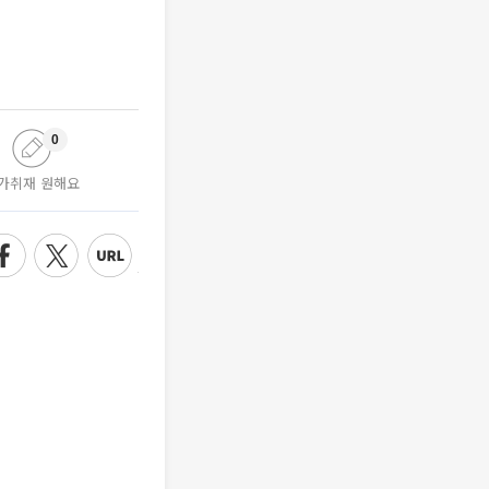
0
가취재 원해요