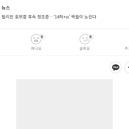
 뉴스
 필리핀 호위함 후속 정조준…‘14척+α’ 싹쓸이 노린다
0
0
화나요
슬퍼요
추