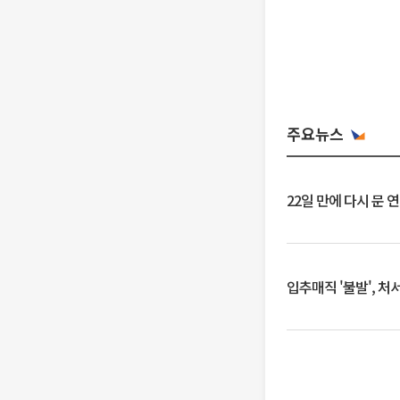
주요뉴스
22일 만에 다시 문 
입추매직 '불발', 처