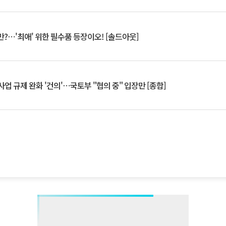
?⋯'최애' 위한 필수품 등장이오! [솔드아웃]
업 규제 완화 '건의'⋯국토부 "협의 중" 입장만 [종합]