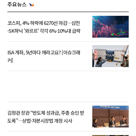
주요뉴스
코스피, 4% 하락에 6270선 마감…삼전
·SK하닉 '와르르' 각각 6%·10%대 급락
ISA 계좌, 5년마다 깨라고요? [이슈크래
커]
김정관 장관 “반도체 성과급, 주총 승인 받
도록”…상법·자본시장법 개정 시사