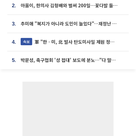
아옳이, 한의사 김형배와 벌써 200일⋯꽃다발 들고 "프러포즈 아냐"
2.
추미애 "복지가 아니라 도민이 늘었다"…재정난 책임론 정면돌파
3.
軍 "한ㆍ미, 北 발사 탄도미사일 제원 정밀분석 중"
속보
4.
박문성, 축구협회 '성 접대' 보도에 분노…"다 말아먹으려고 작정했나"
5.