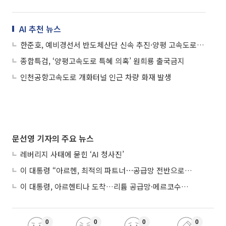
AI 추천 뉴스
한준호, 예비경선서 반도체산단 신속 추진·양평 고속도로 재개 촉구
종합특검, ‘양평고속도로 특혜 의혹’ 원희룡 출국금지
인천공항고속도로 개화터널 인근 차량 화재 발생
문선영 기자의 주요 뉴스
레버리지 사태에 묻힌 ‘AI 청사진’
이 대통령 “아르헨, 최적의 파트너⋯공급망 전반으로 확대”
이 대통령, 아르헨티나 도착…리튬 공급망·메르코수르 협력 논의
0
0
0
0