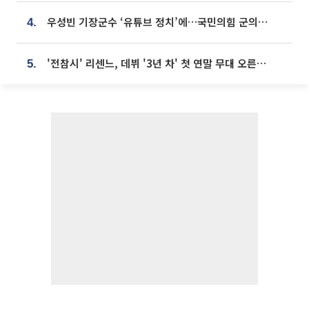
우성빈 기장군수 ‘유튜브 정치’에…국민의힘 군의원들 집단 반발
4.
'전참시' 리센느, 데뷔 '3년 차' 첫 연말 무대 오른다⋯"그동안 섭외 안 와"
5.