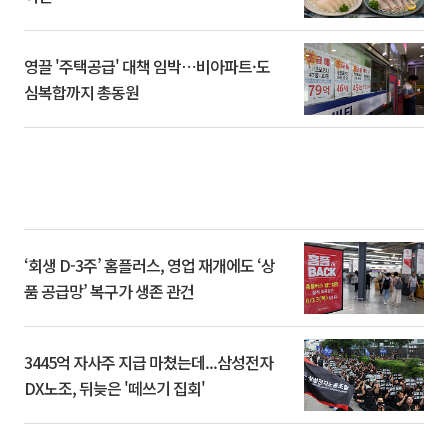
영끌 '주택공급' 대책 임박⋯비아파트·도
심복합까지 총동원
‘회생 D-3주’ 홈플러스, 영업 재개에도 ‘상
품 공급망’ 복구가 생존 관건
3445억 자사주 지급 마쳤는데...삼성전자
DX노조, 뒤늦은 '떼쓰기 집회'