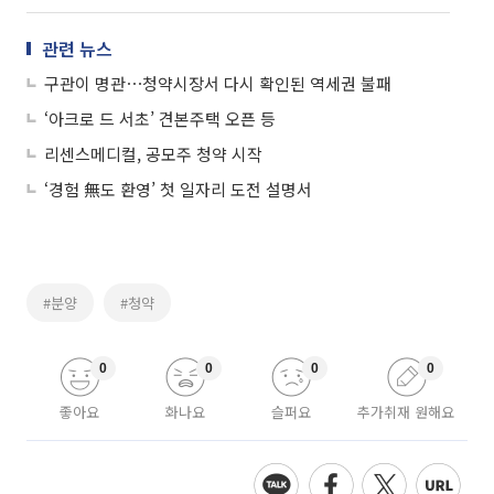
관련 뉴스
구관이 명관⋯청약시장서 다시 확인된 역세권 불패
‘아크로 드 서초’ 견본주택 오픈 등
리센스메디컬, 공모주 청약 시작
‘경험 無도 환영’ 첫 일자리 도전 설명서
#분양
#청약
0
0
0
0
좋아요
화나요
슬퍼요
추가취재 원해요