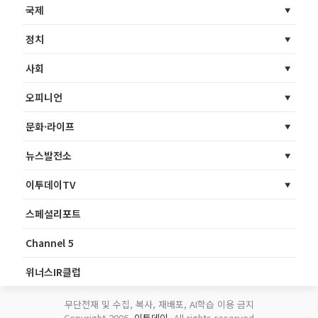
국제
정치
사회
오피니언
문화·라이프
뉴스발전소
이투데이TV
스페셜리포트
Channel 5
위너스IR클럽
무단전재 및 수집, 복사, 재배포, AI학습 이용 금지
Copyright 2006.
이투데이
. All rights reserved