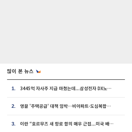
많이 본 뉴스
3445억 자사주 지급 마쳤는데...삼성전자 DX노조, 뒤늦은 '떼쓰기 집회'
1.
영끌 '주택공급' 대책 임박⋯비아파트·도심복합까지 총동원
2.
이란 “호르무즈 새 항로 합의 매우 근접...미국 배상 먼저”
3.