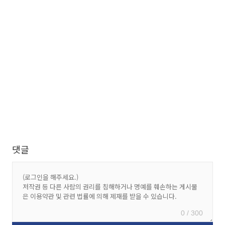
댓글
0 / 300