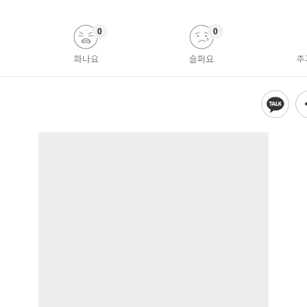
0
0
화나요
슬퍼요
추