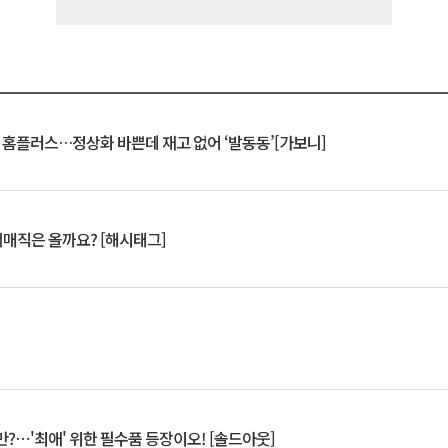
연 홈플러스…정상화 바쁜데 재고 없어 ‘발동동’[가보니]
서매직은 올까요? [해시태그]
?⋯'최애' 위한 필수품 등장이오! [솔드아웃]