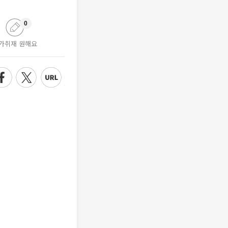
0
가취재 원해요