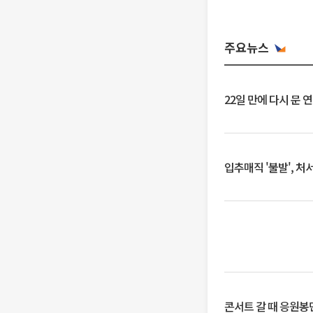
주요뉴스
22일 만에 다시 문 
입추매직 '불발', 처
콘서트 갈 때 응원봉만