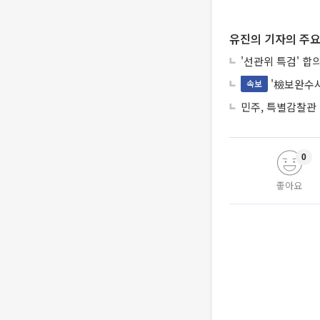
유진의 기자의 주요
'선관위 특검' 합
'檢보완수사
속보
민주, 특별감찰관
0
좋아요