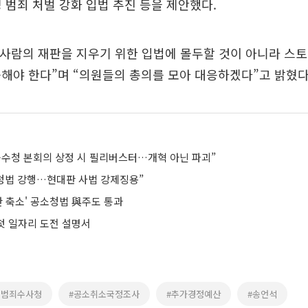
 범죄 처벌 강화 입법 추진 등을 제안했다.
 사람의 재판을 지우기 위한 입법에 몰두할 것이 아니라 스토
해야 한다”며 “의원들의 총의를 모아 대응하겠다”고 밝혔다
중수청 본회의 상정 시 필리버스터…개혁 아닌 파괴”
소청법 강행…현대판 사법 강제징용”
한 축소' 공소청법 與주도 통과
 첫 일자리 도전 설명서
대범죄수사청
#공소취소국정조사
#추가경정예산
#송언석