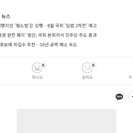
 뉴스
의했지만 '형소법'은 강행…8월 국회 '입법 2차전' 예고
권 완전 폐지' 법안, 국회 본회의서 민주당 주도 통과
 후보에 최길수 추천…10년 공백 해소 속도
0
0
화나요
슬퍼요
추