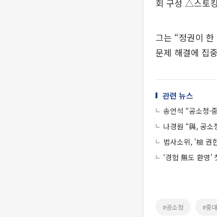
회 구성 △스토킹
그는 “정권이 한
문제 해결에 집중
관련 뉴스
송언석 “공소청·
나경원 “與, 공
법사소위, '檢 권
‘경험 無도 환영’
#공소청
#중