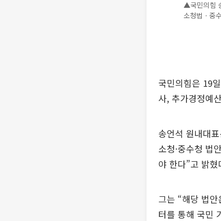
▲국민의힘 송
소청법ㆍ중수청
국민의힘은 19
사, 추가경정예산
송언석 원내대표
소청·중수청 법안
야 한다”고 밝혔
그는 “해당 법안
터를 통해 국민 