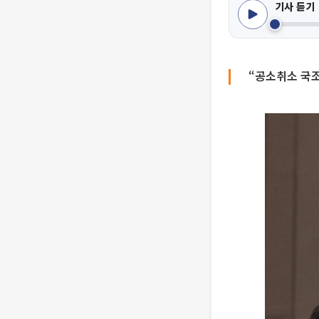
기사 듣기
“공소취소 국조