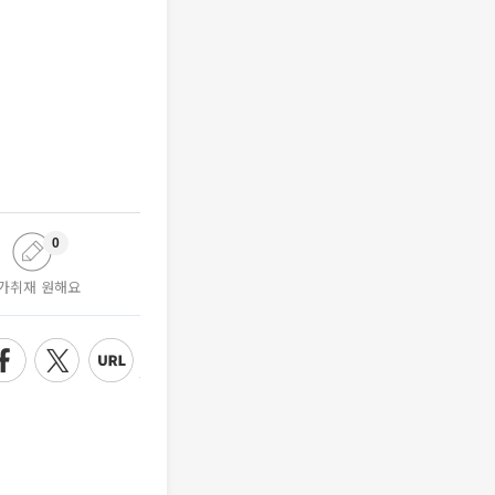
0
가취재 원해요