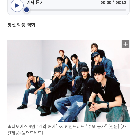
기사 듣기
00:00 / 06:12
정산 갈등 격화
▲더보이즈 9인 “계약 해지” vs 원헌드레드 “수용 불가” [전문] (사
진제공=원헌드레드)