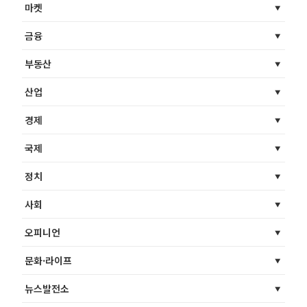
마켓
금융
부동산
산업
경제
국제
정치
사회
오피니언
문화·라이프
뉴스발전소