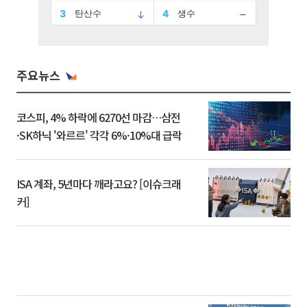
주요뉴스
코스피, 4% 하락에 6270선 마감…삼전
·SK하닉 '와르르' 각각 6%·10%대 급락
ISA 계좌, 5년마다 깨라고요? [이슈크래
커]