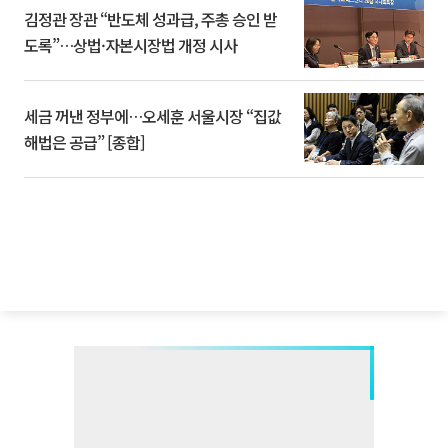
김정관 장관 “반도체 성과급, 주총 승인 받
도록”…상법·자본시장법 개정 시사
세금 꺼낸 정부에…오세훈 서울시장 “집값
해법은 공급” [종합]