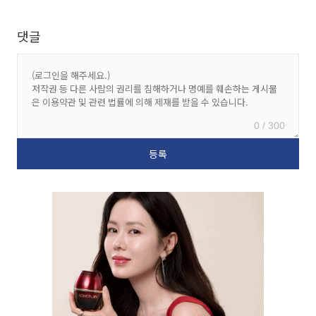
댓글
0 / 300