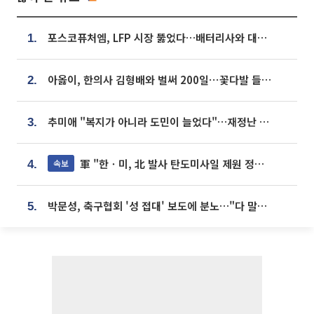
포스코퓨처엠, LFP 시장 뚫었다…배터리사와 대규모 장기 공급 합의
1.
아옳이, 한의사 김형배와 벌써 200일⋯꽃다발 들고 "프러포즈 아냐"
2.
추미애 "복지가 아니라 도민이 늘었다"…재정난 책임론 정면돌파
3.
軍 "한ㆍ미, 北 발사 탄도미사일 제원 정밀분석 중"
속보
4.
박문성, 축구협회 '성 접대' 보도에 분노…"다 말아먹으려고 작정했나"
5.