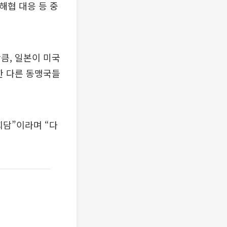
해협 대응 등 중
큼, 일본이 미국
한 다른 동맹국들
회담”이라며 “다