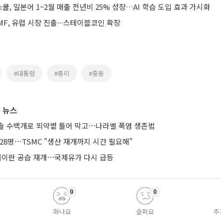
, 일본어 1~2월 매출 전년비 25% 성장…AI 학습 도입 효과 가시화
F, 유럽 시장 진출∙∙∙스테이블코인 확장
#대통령
#총리
#중동
 뉴스
솔 수백개로 뙤약볕 틀어 막고⋯나라별 폭염 생존법
28명⋯TSMC "생산 재개까지 시간 필요해"
 대이란 공습 재개⋯국제유가 다시 급등
0
0
화나요
슬퍼요
추