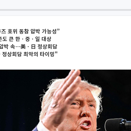
무즈 호위 동참 압박 가능성”
존도 큰 한ㆍ중ㆍ일 대상
 압박 속⋯美ㆍ日 정상회담
 정상회담 최악의 타이밍"