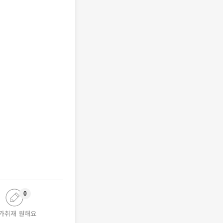
0
가취재 원해요