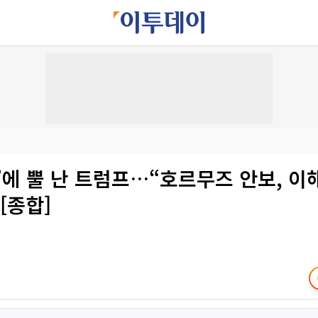
’에 뿔 난 트럼프…“호르무즈 안보, 
[종합]