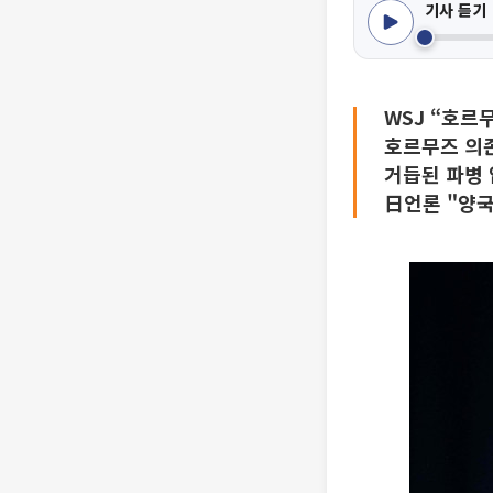
기사 듣기
WSJ “호르
호르무즈 의
거듭된 파병
日언론 "양국