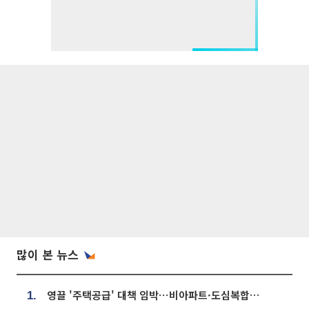
많이 본 뉴스
영끌 '주택공급' 대책 임박⋯비아파트·도심복합까지 총동원
1.