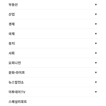
부동산
산업
경제
국제
정치
사회
오피니언
문화·라이프
뉴스발전소
이투데이TV
스페셜리포트