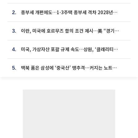
종부세 개편에도…1·3주택 종부세 격차 2028년부터 확대
2.
이란, 미국에 호르무즈 합의 조건 제시…美 “경기 아직 안 끝나” [종합]
3.
미국, 가상자산 포괄 규제 속도…상원, ‘클래리티법’ 9월 절차투표 추진
4.
맥북 품은 삼성에 ‘중국산’ 맹추격⋯커지는 노트북 OLED 시장
5.