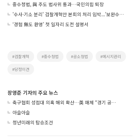
중수청법, 與 주도 법사위 통과…국민의힘 퇴장
'수사·기소 분리' 검찰개혁안 본회의 처리 임박...'보완수사권'은 불씨
‘경험 無도 환영’ 첫 일자리 도전 설명서
#검찰개혁
#중수청법
#공소청법
#메시지관리
#당정이견
장영준 기자의 주요 뉴스
축구협회 성접대 의혹 해외 확산…英 매체 “경기 공정성 의문”
아슬아슬
청년미래의 탑승조건