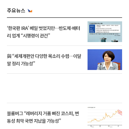
주요뉴스
‘한국판 IRA’ 베일 벗었지만…반도체·배터
리 업계 “시행령이 관건”
與 “세제개편안 다양한 목소리 수렴…이달
말 정리 가능성”
블룸버그 “레버리지 거품 빠진 코스피, 변
동성 최악 국면 지났을 가능성”