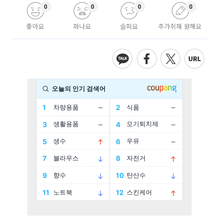
0
0
0
0
좋아요
화나요
슬퍼요
추가취재 원해요