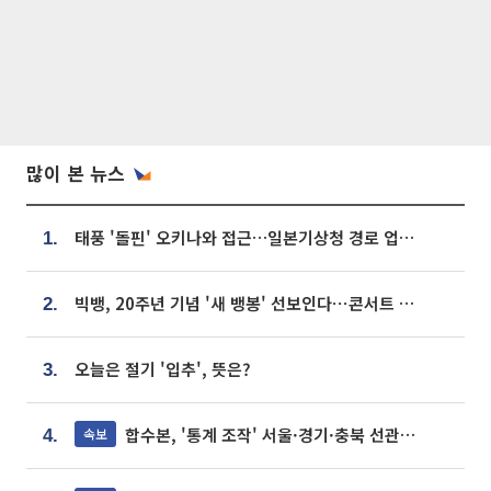
많이 본 뉴스
태풍 '돌핀' 오키나와 접근…일본기상청 경로 업데이트
1.
빅뱅, 20주년 기념 '새 뱅봉' 선보인다⋯콘서트 앞두고 팝업 개최
2.
오늘은 절기 '입추', 뜻은?
3.
합수본, '통계 조작' 서울·경기·충북 선관위 등 추가 압수수색
속보
4.