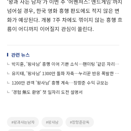
‘왕과 사는 남자’가 이번 주 ‘어벤져스: 엔드게임’까지
넘어설 경우, 한국 영화 흥행 판도에도 적지 않은 변
화가 예상된다. 개봉 7주 차에도 꺾이지 않는 흥행 흐
름이 어디까지 이어질지 관심이 쏠린다.
관련 뉴스
박지훈, '왕사남' 흥행 이어 기쁜 소식⋯팬미팅 '같은 자리' 개최
유지태, '왕사남' 1300만 돌파 자축⋯누리꾼 반응 폭발한 이유는?
1200만 관객 '왕사남' 흥행 계속…장항준 수익 규모는
‘경험 無도 환영’ 첫 일자리 도전 설명서
#왕과사는남자
#왕사남
#장항준감독