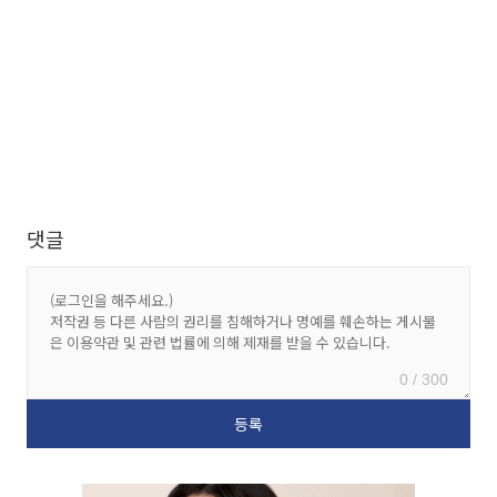
댓글
0 / 300