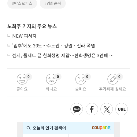
#박스오피스
#영화순위
노희주 기자의 주요 뉴스
NEW 피서지
'입추'에도 39도⋯수도권ㆍ강원ㆍ전라 폭염
젠지, 풀세트 끝 한화생명 제압⋯한화생명은 3연패 수렁
0
0
0
0
좋아요
화나요
슬퍼요
추가취재 원해요