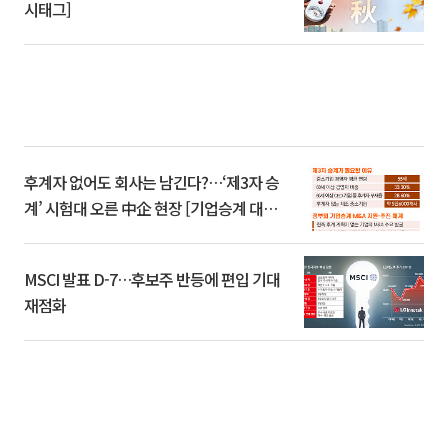
시태그]
후계자 없어도 회사는 남긴다?…‘제3자 승
계’ 시험대 오른 中企 현장 [기업승계 대전
환]
MSCI 발표 D-7…후보주 반등에 편입 기대
재점화