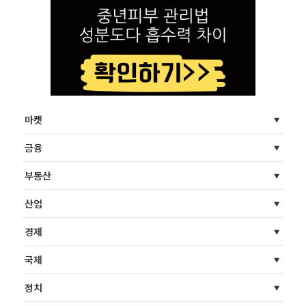
마켓
금융
부동산
산업
경제
국제
정치