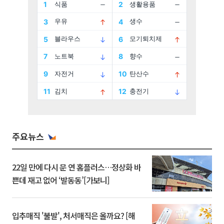
주요뉴스
22일 만에 다시 문 연 홈플러스…정상화 바
쁜데 재고 없어 ‘발동동’[가보니]
입추매직 '불발', 처서매직은 올까요? [해