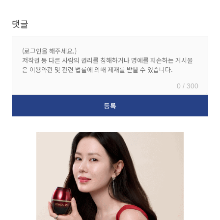
댓글
0 / 300