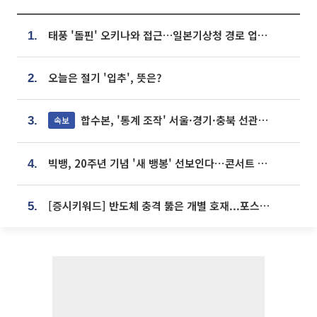
태풍 '돌핀' 오키나와 접근…일본기상청 경로 업데이트
1.
오늘은 절기 '입추', 뜻은?
2.
합수본, '통계 조작' 서울·경기·충북 선관위 등 추가 압수수색
속보
3.
빅뱅, 20주년 기념 '새 뱅봉' 선보인다⋯콘서트 앞두고 팝업 개최
4.
[증시키워드] 반도체 충격 뚫은 개별 호재...포스코퓨처엠·에코프로·한화솔루션 '눈길'
5.