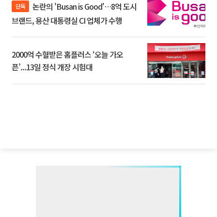
논란의 'Busan is Good'…8억 도시
단독
브랜드, 용산 대통령실 CI 업체가 수행
2000억 수혈받은 홈플러스 ‘오늘 가오
픈’...13일 정식 개장 시험대