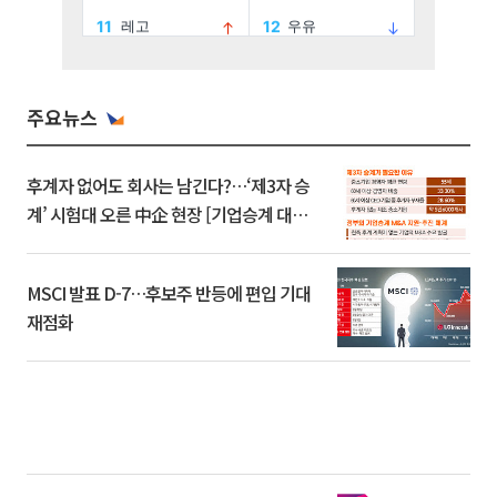
주요뉴스
후계자 없어도 회사는 남긴다?…‘제3자 승
계’ 시험대 오른 中企 현장 [기업승계 대전
환]
MSCI 발표 D-7…후보주 반등에 편입 기대
재점화