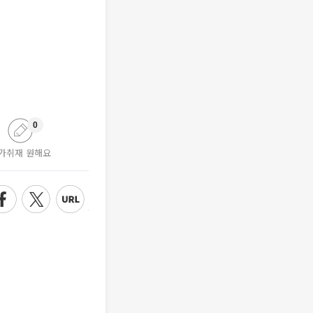
0
가취재 원해요