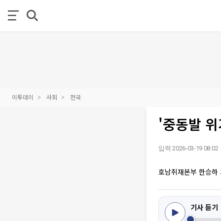
이투데이
사회
전국
'중동발 위
입력 2026-03-19 08:02
호남취재본부 한승하
기사 듣기