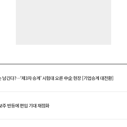
 남긴다?…‘제3자 승계’ 시험대 오른 中企 현장 [기업승계 대전환]
후보주 반등에 편입 기대 재점화