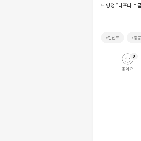
당정 "나프타 수
#전남도
#중
0
좋아요