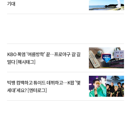
기대
KBO 폭염 '여름방학' 끝…프로야구 갈 길
멀다 [해시태그]
빅뱅 컴백하고 튜이드 데뷔하고⋯K팝 '몇
세대'세요? [엔터로그]