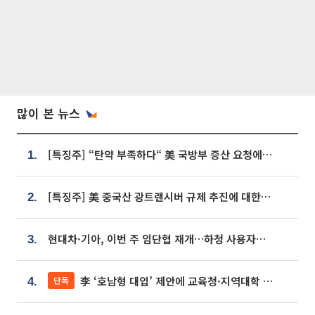
많이 본 뉴스
[특징주] “탄약 부족하다“ 美 국방부 증산 요청에⋯국내 방산주 급등세
1.
[특징주] 美 중국산 광트랜시버 규제 추진에 대한광통신 등 광통신株 강세
2.
현대차·기아, 이번 주 임단협 재개…하청 사용자성 재심도 ‘변수’
3.
李 ‘호남형 대입’ 제안에 교육청·지역대학 서·논술형 입시 연계 '착수'
단독
4.