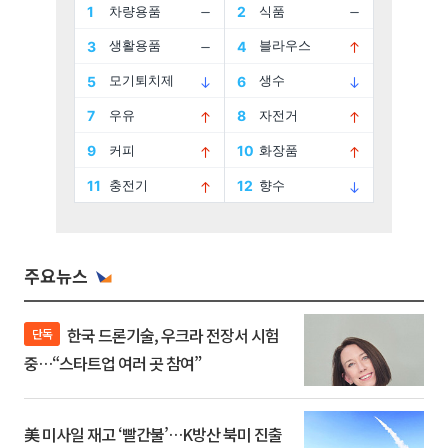
주요뉴스
한국 드론기술, 우크라 전장서 시험
단독
중…“스타트업 여러 곳 참여”
美 미사일 재고 ‘빨간불’…K방산 북미 진출