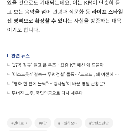
있을 것으로도 기대되는데요. 이는 K팝이 단순히 듣
고 보는 음악을 넘어 관광과 식문화 등
라이프 스타일
전 영역으로 확장할 수 있다
는 사실을 방증하는 대목
이기도 합니다.
관련 뉴스
'17곡 정규' 들고 온 우즈⋯요즘 K팝에선 왜 드물까
'미스트롯4' 결승→'무명전설' 돌풍⋯'트로트', 왜 여전히 뜨겁나
"영화 한 편에 들썩"⋯'왕사남'이 바꾼 영월 근황은?
무너진 노후, 국민연금으로 다시 세우다
#엔터로그
#K팝
#피원하모니
#방탄소년단