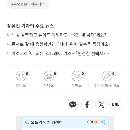
#투모로우바이투게더
장유진 기자의 주요 뉴스
빅뱅 컴백하고 튜이드 데뷔하고⋯K팝 '몇 세대'세요?
콘서트 갈 때 응원봉만?⋯'최애' 위한 필수품 등장이오!
이것저것 '다 되는' 스트레이 키즈⋯"안전한 선택지? 도전이 재밌죠"
0
0
0
0
좋아요
화나요
슬퍼요
추가취재 원해요