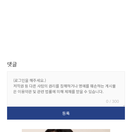
댓글
0 / 300