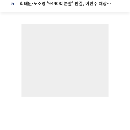
최태원·노소영 '9440억 분할' 판결, 이번주 재상고 여부 주목
5.