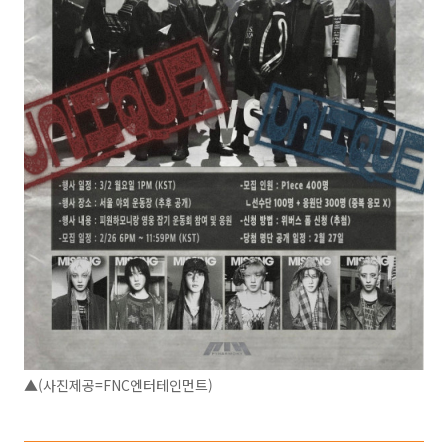
▲(사진제공=FNC엔터테인먼트)