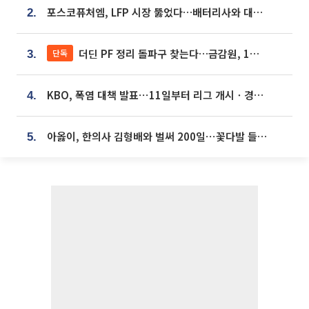
포스코퓨처엠, LFP 시장 뚫었다…배터리사와 대규모 장기 공급 합의
2.
더딘 PF 정리 돌파구 찾는다…금감원, 1년 반 만에 매각설명회 재개
단독
3.
KBO, 폭염 대책 발표⋯11일부터 리그 개시ㆍ경기 오후 7시 시작
4.
아옳이, 한의사 김형배와 벌써 200일⋯꽃다발 들고 "프러포즈 아냐"
5.