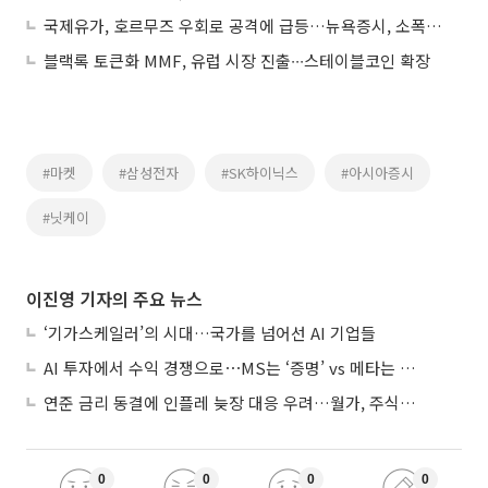
국제유가, 호르무즈 우회로 공격에 급등…뉴욕증시, 소폭 상승
블랙록 토큰화 MMF, 유럽 시장 진출∙∙∙스테이블코인 확장
#마켓
#삼성전자
#SK하이닉스
#아시아증시
#닛케이
이진영 기자의 주요 뉴스
‘기가스케일러’의 시대…국가를 넘어선 AI 기업들
AI 투자에서 수익 경쟁으로⋯MS는 ‘증명’ vs 메타는 ‘숙제’
연준 금리 동결에 인플레 늦장 대응 우려…월가, 주식도 채권도 던졌다
0
0
0
0