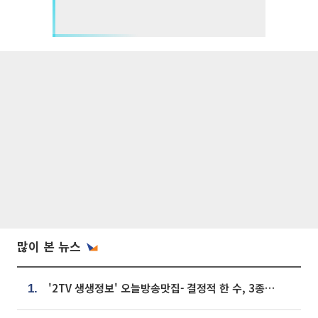
많이 본 뉴스
'2TV 생생정보' 오늘방송맛집- 결정적 한 수, 3종 메밀면! 메밀 소바 맛집 '의○○○○'
1.