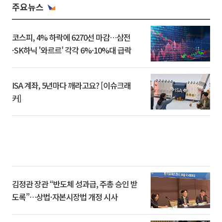
주요뉴스
코스피, 4% 하락에 6270선 마감…삼전
·SK하닉 '와르르' 각각 6%·10%대 급락
ISA 계좌, 5년마다 깨라고요? [이슈크래
커]
김정관 장관 “반도체 성과급, 주총 승인 받
도록”…상법·자본시장법 개정 시사