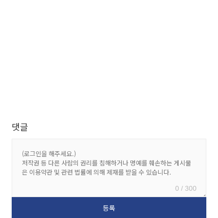
댓글
0 / 300