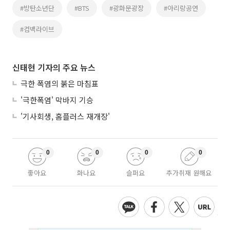
#방탄소년단
#BTS
#광화문광장
#아리랑공연
#컴백라이브
신태현 기자의 주요 뉴스
극한 폭염의 붉은 마침표
'극한폭염' 막바지 기승
'기사회생, 홈플러스 재개장'
0
0
0
0
좋아요
화나요
슬퍼요
추가취재 원해요