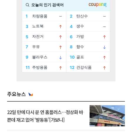
주요뉴스
22일 만에 다시 문 연 홈플러스…정상화 바
쁜데 재고 없어 ‘발동동’[가보니]