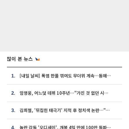
많이 본 뉴스
[내일 날씨] 폭염 한풀 꺾여도 무더위 계속⋯동해안 이틀 연속 비
1.
임영웅, 어느덧 데뷔 10주년⋯"가진 것 없던 시절, 내 앞엔 20명의 팬뿐"
2.
김희철, '뒤집힌 태극기' 지적 후 정치색 논란…"좌우 떠나 우리나라 국기"
3.
놀란 감독 '오디세이', 개봉 4일 만에 100만 돌파⋯'왕사남' 보다 빠르다
4.