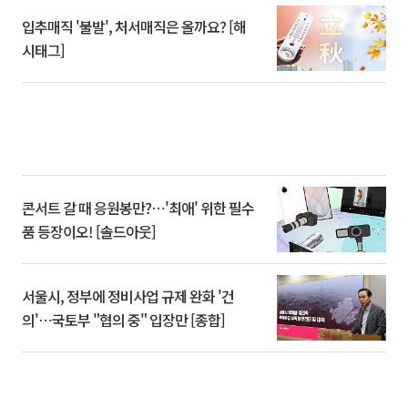
입추매직 '불발', 처서매직은 올까요? [해
시태그]
콘서트 갈 때 응원봉만?⋯'최애' 위한 필수
품 등장이오! [솔드아웃]
서울시, 정부에 정비사업 규제 완화 '건
의'⋯국토부 "협의 중" 입장만 [종합]