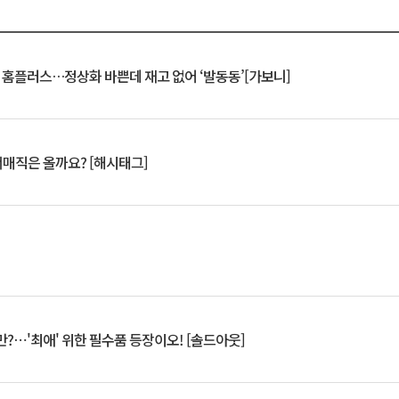
연 홈플러스…정상화 바쁜데 재고 없어 ‘발동동’[가보니]
서매직은 올까요? [해시태그]
?⋯'최애' 위한 필수품 등장이오! [솔드아웃]