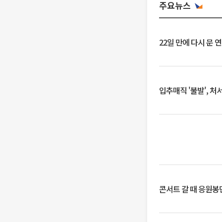
주요뉴스
22일 만에 다시 문 
입추매직 '불발', 처
콘서트 갈 때 응원봉만