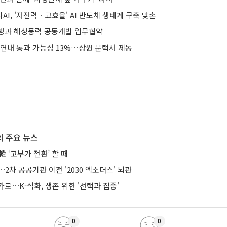
I, '저전력ㆍ고효율' AI 반도체 생태계 구축 맞손
행과 해상풍력 공동개발 업무협약
 연내 통과 가능성 13%…상원 문턱서 제동
 주요 뉴스
 ‘고부가 전환’ 할 때
⋯2차 공공기관 이전 '2030 엑소더스' 뇌관
로⋯K-석화, 생존 위한 '선택과 집중'
0
0