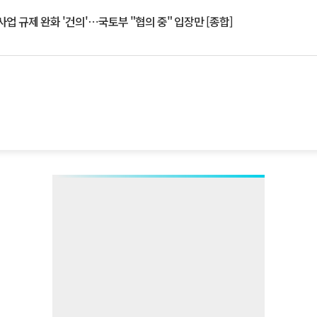
업 규제 완화 '건의'⋯국토부 "협의 중" 입장만 [종합]