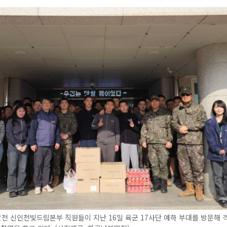
 신인천빛드림본부 직원들이 지난 16일 육군 17사단 예하 부대를 방문해 