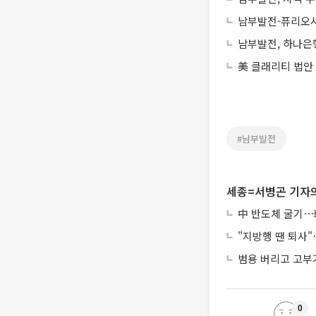
남부발전-퓨리오사A
남부발전, 하나은
美 클래리티 법안
#남부발전
세종=서병곤 기자의
中 반도체 굴기⋯韓
"지방행 땐 퇴사"
범용 버리고 고부가
0