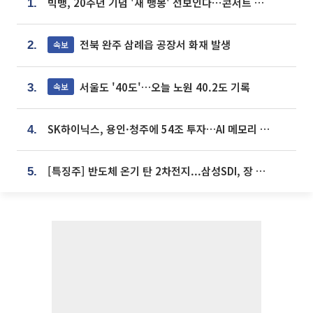
빅뱅, 20주년 기념 '새 뱅봉' 선보인다⋯콘서트 앞두고 팝업 개최
1.
전북 완주 삼례읍 공장서 화재 발생
속보
2.
서울도 '40도'…오늘 노원 40.2도 기록
속보
3.
SK하이닉스, 용인·청주에 54조 투자…AI 메모리 생산기지 키운다
4.
[특징주] 반도체 온기 탄 2차전지...삼성SDI, 장 초반 7% 넘게 껑충
5.