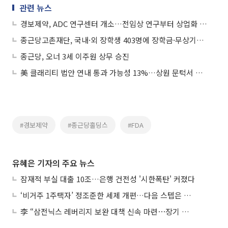
관련 뉴스
경보제약, ADC 연구센터 개소…전임상 연구부터 상업화 시스템까지 갖춰
종근당고촌재단, 국내·외 장학생 403명에 장학금·무상기숙사 지원
종근당, 오너 3세 이주원 상무 승진
美 클래리티 법안 연내 통과 가능성 13%…상원 문턱서 제동
#경보제약
#종근당홀딩스
#FDA
유혜은 기자의 주요 뉴스
잠재적 부실 대출 10조…은행 건전성 '시한폭탄' 커졌다
‘비거주 1주택자’ 정조준한 세제 개편…다음 스텝은 금융 대책
李 “삼전닉스 레버리지 보완 대책 신속 마련⋯장기 채무 과감히 탕감”