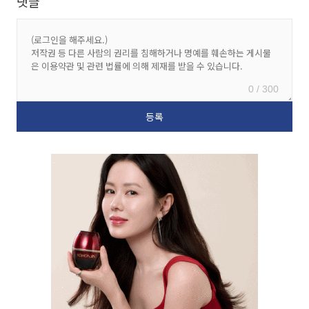
댓글
0 / 300