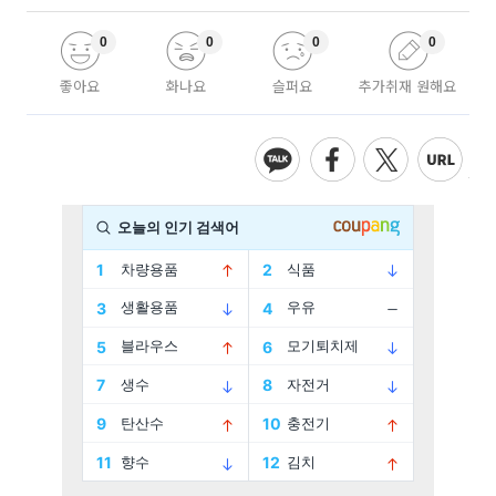
0
0
0
0
좋아요
화나요
슬퍼요
추가취재 원해요