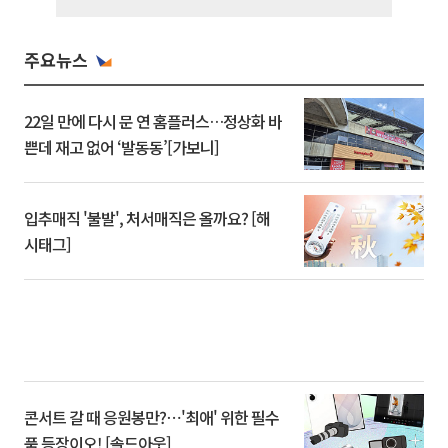
주요뉴스
22일 만에 다시 문 연 홈플러스…정상화 바
쁜데 재고 없어 ‘발동동’[가보니]
입추매직 '불발', 처서매직은 올까요? [해
시태그]
콘서트 갈 때 응원봉만?⋯'최애' 위한 필수
품 등장이오! [솔드아웃]