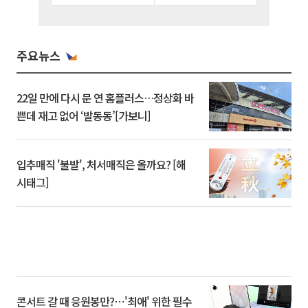
주요뉴스
22일 만에 다시 문 연 홈플러스…정상화 바
쁜데 재고 없어 ‘발동동’[가보니]
입추매직 '불발', 처서매직은 올까요? [해
시태그]
콘서트 갈 때 응원봉만?⋯'최애' 위한 필수