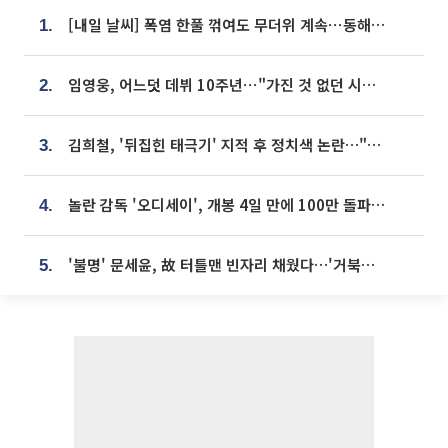
[내일 날씨] 폭염 한풀 꺾여도 무더위 계속⋯동해안 이틀 연속 비
1.
임영웅, 어느덧 데뷔 10주년⋯"가진 것 없던 시절, 내 앞엔 20명의 팬뿐"
2.
김희철, '뒤집힌 태극기' 지적 후 정치색 논란…"좌우 떠나 우리나라 국기"
3.
놀란 감독 '오디세이', 개봉 4일 만에 100만 돌파⋯'왕사남' 보다 빠르다
4.
'불명' 문세윤, 故 터틀맨 빈자리 채웠다…'거북이' 눈물의 최종 우승
5.