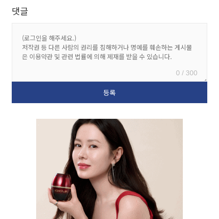
댓글
0 / 300