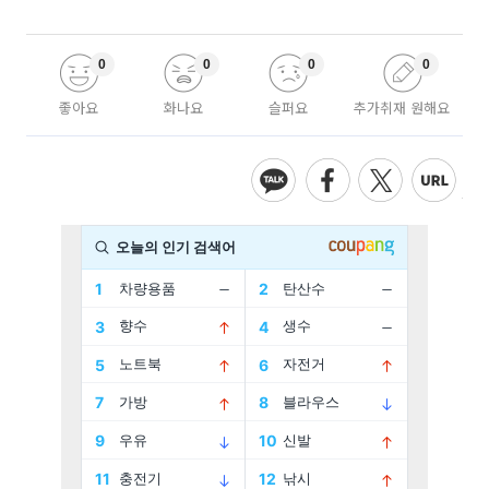
0
0
0
0
좋아요
화나요
슬퍼요
추가취재 원해요