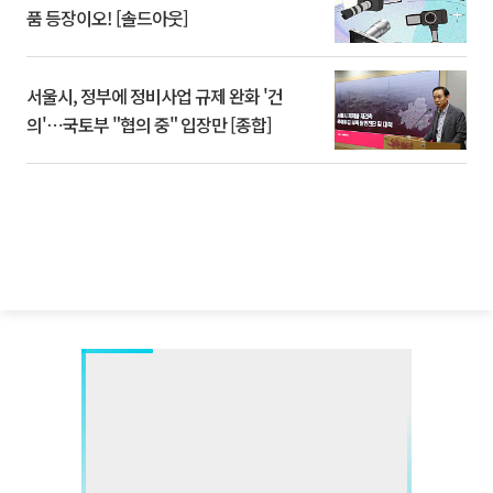
품 등장이오! [솔드아웃]
서울시, 정부에 정비사업 규제 완화 '건
의'⋯국토부 "협의 중" 입장만 [종합]