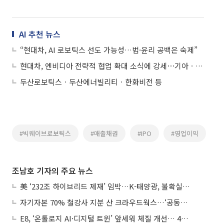
AI 추천 뉴스
“현대차, AI 로보틱스 선도 가능성…법·윤리 공백은 숙제”
현대차, 엔비디아 전략적 협업 확대 소식에 강세⋯기아ㆍ현대오토에버 등 ↑
두산로보틱스ㆍ두산에너빌리티ㆍ한화비전 등
#빅웨이브로보틱스
#매출채권
#IPO
#영업이익
조남호 기자의 주요 뉴스
美 ‘232조 하이브리드 제재’ 임박…K-태양광, 불확실성 털고 날개 다나
자기자본 70% 철강사 지분 산 크라우드웍스…‘공동경영’으로 AI 시너지 낼까
E8, ‘온톨로지 AI·디지털 트윈’ 앞세워 체질 개선… 4분기 흑자전환 총력