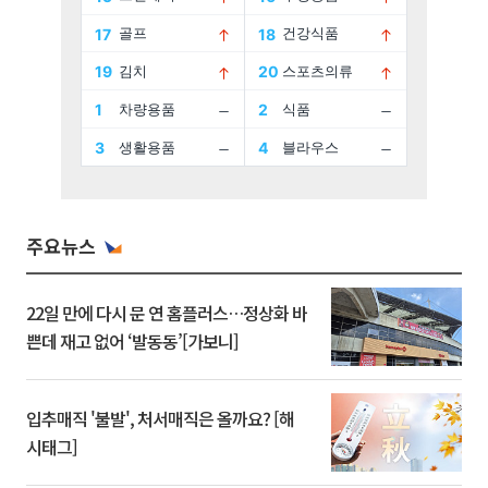
주요뉴스
22일 만에 다시 문 연 홈플러스…정상화 바
쁜데 재고 없어 ‘발동동’[가보니]
입추매직 '불발', 처서매직은 올까요? [해
시태그]