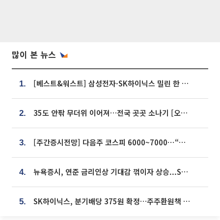
많이 본 뉴스
[베스트&워스트] 삼성전자·SK하이닉스 밀린 한 주…상상인증권은 85% 급등
1.
35도 안팎 무더위 이어져…전국 곳곳 소나기 [오늘 날씨]
2.
[주간증시전망] 다음주 코스피 6000~7000⋯“外人 수급은 정책이 변수”
3.
뉴욕증시, 연준 금리인상 기대감 꺾이자 상승...S&P500 사상 최고치 [종합]
4.
SK하이닉스, 분기배당 375원 확정…주주환원책 9월로 앞당겨 발표
5.