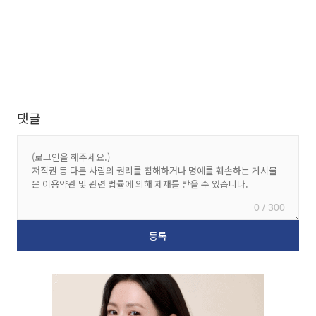
댓글
0 / 300