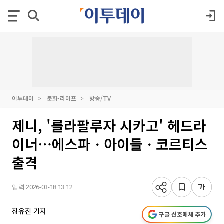
이투데이
문화·라이프
방송/TV
제니, '롤라팔루자 시카고' 헤드라
이너⋯에스파ㆍ아이들ㆍ코르티스
출격
입력 2026-03-18 13:12
장유진 기자
구글 선호매체 추가