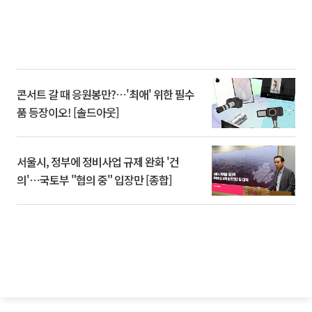
콘서트 갈 때 응원봉만?⋯'최애' 위한 필수
품 등장이오! [솔드아웃]
서울시, 정부에 정비사업 규제 완화 '건
의'⋯국토부 "협의 중" 입장만 [종합]