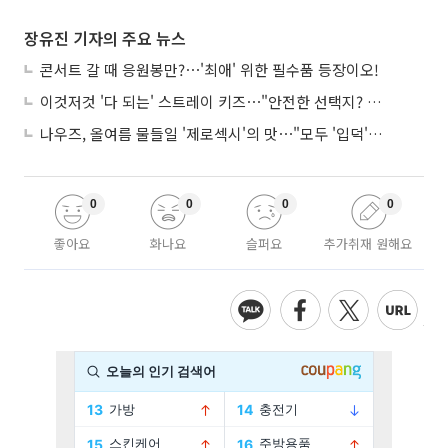
장유진 기자의 주요 뉴스
콘서트 갈 때 응원봉만?⋯'최애' 위한 필수품 등장이오!
이것저것 '다 되는' 스트레이 키즈⋯"안전한 선택지? 도전이 재밌죠"
나우즈, 올여름 물들일 '제로섹시'의 맛⋯"모두 '입덕'시킬 것"
0
0
0
0
좋아요
화나요
슬퍼요
추가취재 원해요