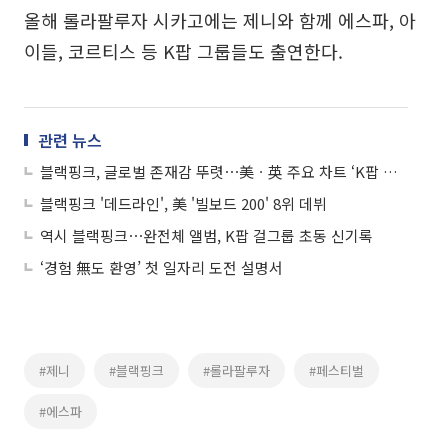
올해 롤라팔루자 시카고에는 제니와 함께 에스파, 아
이들, 코르티스 등 K팝 그룹들도 출연한다.
관련 뉴스
블랙핑크, 글로벌 존재감 뚜렷⋯美ㆍ英 주요 차트 ‘K팝 신기록’
블랙핑크 '데드라인', 美 '빌보드 200' 8위 데뷔
역시 블랙핑크⋯완전체 앨범, K팝 걸그룹 초동 신기록
‘경험 無도 환영’ 첫 일자리 도전 설명서
#제니
#블랙핑크
#롤라팔루자
#페스티벌
#에스파