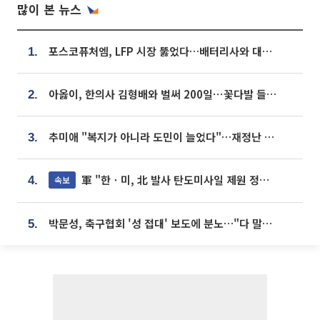
많이 본 뉴스
포스코퓨처엠, LFP 시장 뚫었다…배터리사와 대규모 장기 공급 합의
1.
아옳이, 한의사 김형배와 벌써 200일⋯꽃다발 들고 "프러포즈 아냐"
2.
추미애 "복지가 아니라 도민이 늘었다"…재정난 책임론 정면돌파
3.
軍 "한ㆍ미, 北 발사 탄도미사일 제원 정밀분석 중"
속보
4.
박문성, 축구협회 '성 접대' 보도에 분노…"다 말아먹으려고 작정했나"
5.