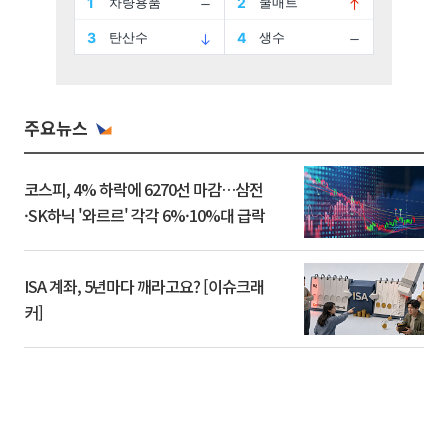
주요뉴스
코스피, 4% 하락에 6270선 마감…삼전
·SK하닉 '와르르' 각각 6%·10%대 급락
ISA 계좌, 5년마다 깨라고요? [이슈크래
커]