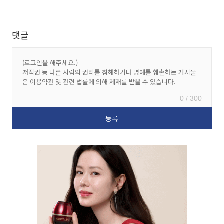
댓글
0 / 300