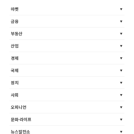
마켓
금융
부동산
산업
경제
국제
정치
사회
오피니언
문화·라이프
뉴스발전소