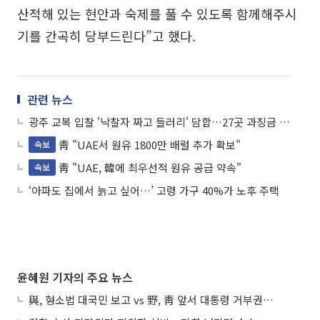
산적해 있는 현안과 숙제를 풀 수 있도록 함께해주시
기를 간곡히 당부드린다”고 했다.
관련 뉴스
광주 교복 입찰 '낙찰자 짜고 들러리' 담합…27곳 과징금 총 3억
靑 "UAE서 원유 1800만 배럴 추가 확보"
속보
靑 "UAE, 韓에 최우선적 원유 공급 약속"
속보
‘아파도 집에서 늙고 싶어…’ 고령 가구 40%가 노후 주택
윤혜원 기자의 주요 뉴스
與, 형소법 대국민 보고 vs 野, 靑 앞서 대통령 거부권 촉구