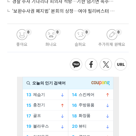
경찰 수사 기다리다 피의자 석방…기한 넘기면 속수무책
‘보완수사권 폐지법’ 본회의 상정…여야 필리버스터 대치
0
0
0
0
좋아요
화나요
슬퍼요
추가취재 원해요