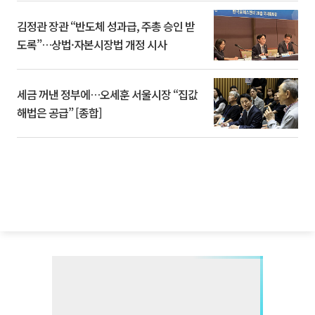
김정관 장관 “반도체 성과급, 주총 승인 받
도록”…상법·자본시장법 개정 시사
세금 꺼낸 정부에…오세훈 서울시장 “집값
해법은 공급” [종합]