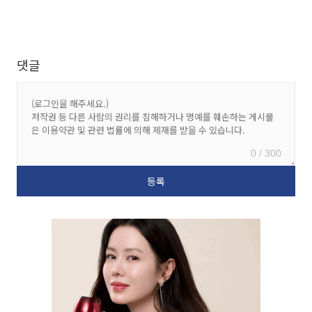
댓글
0 / 300