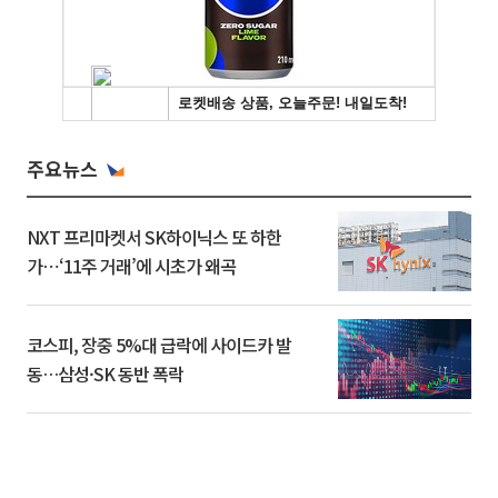
주요뉴스
NXT 프리마켓서 SK하이닉스 또 하한
가⋯‘11주 거래’에 시초가 왜곡
코스피, 장중 5%대 급락에 사이드카 발
동…삼성·SK 동반 폭락