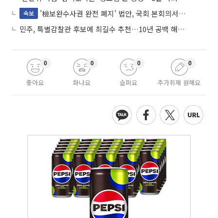
'檢보완수사권 완전 폐지' 법안, 국회 본회의서 민주당 주도 통과
속보
민주, 특별감찰관 후보에 최길수 추천…10년 공백 해소 속도
0
0
0
0
좋아요
화나요
슬퍼요
추가취재 원해요