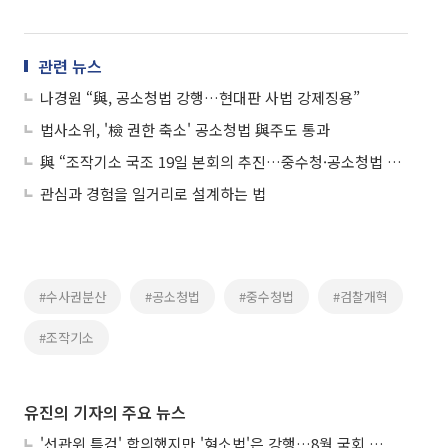
관련 뉴스
나경원 “與, 공소청법 강행…현대판 사법 강제징용”
법사소위, '檢 권한 축소' 공소청법 與주도 통과
與 “조작기소 국조 19일 본회의 추진…중수청·공소청법 처리도 검토”
관심과 경험을 일거리로 설계하는 법
#수사권분산
#공소청법
#중수청법
#검찰개혁
#조작기소
유진의 기자의 주요 뉴스
'선관위 특검' 합의했지만 '형소법'은 강행…8월 국회 '입법 2차전' 예고