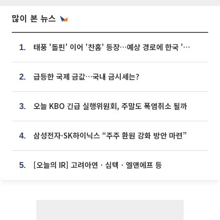
많이 본 뉴스
태풍 '돌핀' 이어 '찬홈' 등장…예상 경로에 한국 '한숨'
1.
급등한 국제 금값…국내 금시세는?
2.
오늘 KBO 긴급 실행위원회, 주말도 폭염취소 될까
3.
삼성전자·SK하이닉스 “주주 환원 강화 방안 마련”
4.
[오늘의 IR] 고려아연ㆍ심텍ㆍ엘앤에프 등
5.